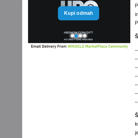
range:
P
Kupi odmah
790 $
i
through
P
5.960 $
Š
–
–
–
–
–
–
–
Š
k
j