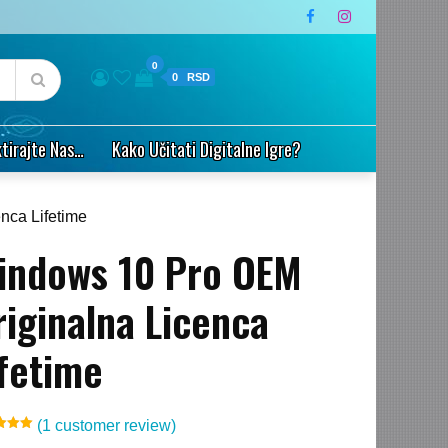
0
0
tirajte Nas…
Kako Učitati Digitalne Igre?
nca Lifetime
indows 10 Pro OEM
riginalna Licenca
ifetime
(
1
customer review)
d
5.00