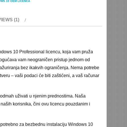
WS 10 OEM LICENCA
IEWS (1)
indows 10 Professional licencu, koja vam pruža
omogućava vam neograničen pristup jednom od
 ažuriranja bez ikakvih ograničenja. Nema potrebe
eru – vaši podaci će biti zaštićeni, a vaš računar
 i odmah uživati u njenim prednostima. Naša
 naših korisnika, čini ovu licencu pouzdanim i
je potrebno za bezbednu instalaciju Windows 10