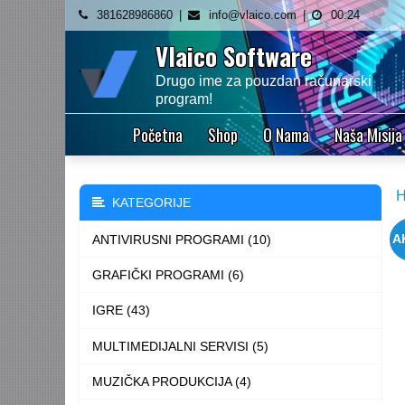
Skip
381628986860
info@vlaico.com
00:24
to
Vlaico Software
content
Drugo ime za pouzdan računarski
program!
Početna
Shop
O Nama
Naša Misija
KATEGORIJE
ANTIVIRUSNI PROGRAMI (10)
A
GRAFIČKI PROGRAMI (6)
IGRE (43)
MULTIMEDIJALNI SERVISI (5)
MUZIČKA PRODUKCIJA (4)