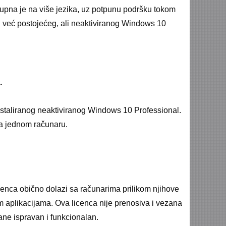
stupna je na više jezika, uz potpunu podršku tokom
ciju već postojećeg, ali neaktiviranog Windows 10
.
instaliranog neaktiviranog Windows 10 Professional.
na jednom računaru.
enca obično dolazi sa računarima prilikom njihove
m aplikacijama. Ova licenca nije prenosiva i vezana
ane ispravan i funkcionalan.