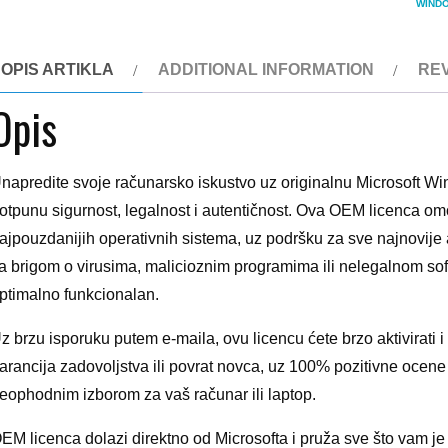
WINDO
through
7.990 $
OPIS ARTIKLA
ADDITIONAL INFORMATION
REV
Opis
napredite svoje računarsko iskustvo uz originalnu Microsoft W
otpunu sigurnost, legalnost i autentičnost. Ova OEM licenca 
ajpouzdanijih operativnih sistema, uz podršku za sve najnovije
a brigom o virusima, malicioznim programima ili nelegalnom softv
ptimalno funkcionalan.
z brzu isporuku putem e-maila, ovu licencu ćete brzo aktivirati
Tidal HiFi & Tidal
arancija zadovoljstva ili povrat novca, uz 100% pozitivne ocene
HIFI Plus (Prepaid)
eophodnim izborom za vaš računar ili laptop.
Price
790
–
9.480
EM licenca dolazi direktno od Microsofta i pruža sve što vam 