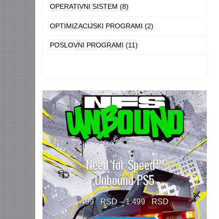
OPERATIVNI SISTEM (8)
OPTIMIZACIJSKI PROGRAMI (2)
POSLOVNI PROGRAMI (11)
Need for Speed™
Unbound PS5
Price
499
–
1.499
range: