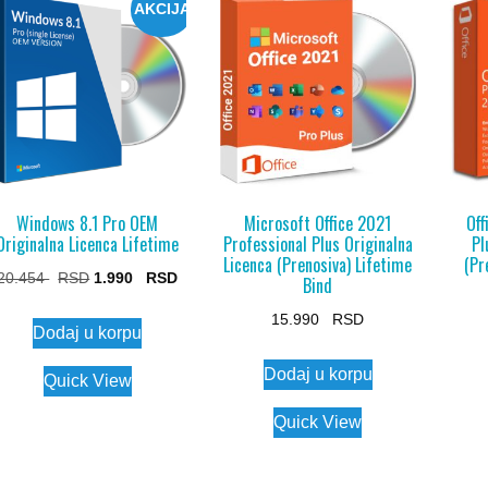
AKCIJA
Windows 8.1 Pro OEM
Microsoft Office 2021
Off
Originalna Licenca Lifetime
Professional Plus Originalna
Pl
Licenca (Prenosiva) Lifetime
(Pr
Original
Current
20.454
1.990
Bind
price
price
15.990
Dodaj u korpu
was:
is:
20.454 $.
1.990 $.
Dodaj u korpu
Quick View
Quick View