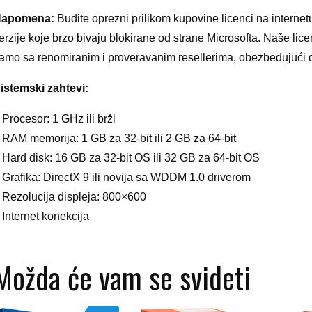
apomena:
Budite oprezni prilikom kupovine licenci na interne
erzije koje brzo bivaju blokirane od strane Microsofta. Naše li
amo sa renomiranim i proveravanim resellerima, obezbeđujući da 
istemski zahtevi:
 Procesor: 1 GHz ili brži
 RAM memorija: 1 GB za 32-bit ili 2 GB za 64-bit
 Hard disk: 16 GB za 32-bit OS ili 32 GB za 64-bit OS
 Grafika: DirectX 9 ili novija sa WDDM 1.0 driverom
 Rezolucija displeja: 800×600
 Internet konekcija
Možda će vam se svideti