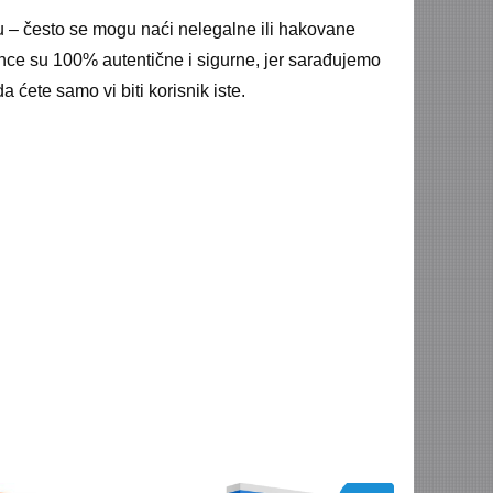
tu – često se mogu naći nelegalne ili hakovane
cence su 100% autentične i sigurne, jer sarađujemo
ćete samo vi biti korisnik iste.