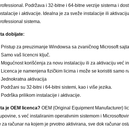
range:
rofessional. Podržava i 32-bitne i 64-bitne verzije sistema i do
Kupi odmah
790 $
nstalacije i aktivacije. Idealna je za sveže instalacije ili aktiva
through
rofessional sistema.
9.480 $
ta dobijate:
 Pristup za preuzimanje Windowsa sa zvaničnog Microsoft sajta
 Samo vaš licencni ključ.
 Mogućnost korišćenja za novu instalaciju ili za aktivaciju već 
 Licenca je namenjena fizičkim licima i može se koristiti samo 
 Jednokratna aktivacija
 Podržani su 32-bitni i 64-bitni sistemi, kao i više jezika.
 Podrška prilikom instalacije i aktivacije.
ta je OEM licenca?
OEM (Original Equipment Manufacturer) lic
upovine, s već instaliranim operativnim sistemom i Microsoftovi
e za računar na kojem je prvotno aktivirana, sve dok računar ost