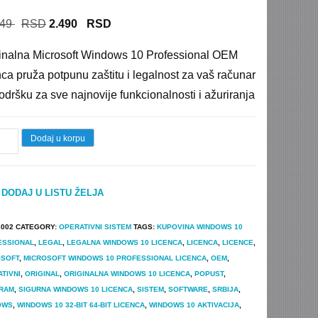
f 5
d on
mer
Original
Current
449
2.490
price
price
inalna Microsoft Windows 10 Professional OEM
was:
is:
nca pruža potpunu zaštitu i legalnost za vaš računar
20.449 $.
2.490 $.
odršku za sve najnovije funkcionalnosti i ažuriranja
dows
Dodaj u korpu
DODAJ U LISTU ŽELJA
M
inalna
1002
CATEGORY:
OPERATIVNI SISTEM
TAGS:
KUPOVINA WINDOWS 10
nca
ESSIONAL
,
LEGAL
,
LEGALNA WINDOWS 10 LICENCA
,
LICENCA
,
LICENCE
,
time
OSOFT
,
MICROSOFT WINDOWS 10 PROFESSIONAL LICENCA
,
OEM
,
TIVNI
,
ORIGINAL
,
ORIGINALNA WINDOWS 10 LICENCA
,
POPUST
,
tity
RAM
,
SIGURNA WINDOWS 10 LICENCA
,
SISTEM
,
SOFTWARE
,
SRBIJA
,
OWS
,
WINDOWS 10 32-BIT 64-BIT LICENCA
,
WINDOWS 10 AKTIVACIJA
,