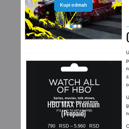
Kupi odmah
499 $
through
1.499 $
U
p
n
z
o
U
HBO MAX Premium
g
(Prepaid)
n
Price
790
–
5.960
O