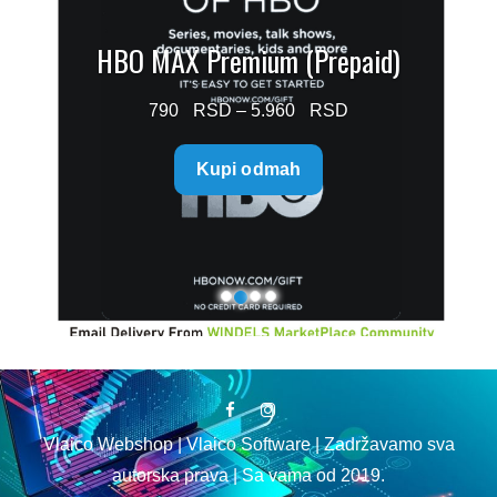
HBO MAX Premium (Prepaid)
Price
790
–
5.960
range:
Kupi odmah
790 $
through
5.960 $
Vlaico Webshop | Vlaico Software | Zadržavamo sva
autorska prava | Sa vama od 2019.