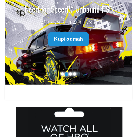
Need for Speed™ Unbound PS5
Price
499
–
1.499
range:
Kupi odmah
499 $
through
1.499 $