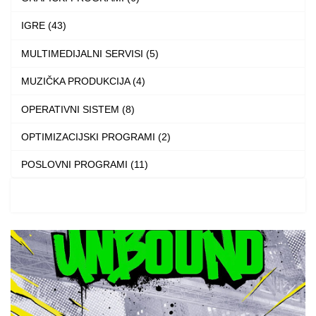
chosen
IGRE (43)
on
the
MULTIMEDIJALNI SERVISI (5)
product
MUZIČKA PRODUKCIJA (4)
page
OPERATIVNI SISTEM (8)
OPTIMIZACIJSKI PROGRAMI (2)
POSLOVNI PROGRAMI (11)