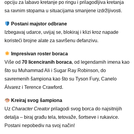
opciju za labavo kretanje po ringu i prilagodljiva kretanja
sa ravnim stopama u situacijama smanjene izdržljivosti.
Postani majstor odbrane
Izbegavaj udarce, uvijaj se, blokiraj i klizi kroz napade
koristeći brojne alate za savršenu defanzivu.
Impresivan roster boraca
Više od
70 licenciranih boraca
, od legendarnih imena kao
što su Muhammad Ali i Sugar Ray Robinson, do
savremenih šampiona kao što su Tyson Fury, Canelo
Álvarez i Terence Crawford.
Kreiraj svog šampiona
Uz
Character Creator
prilagodi svog borca do najsitnijih
detalja – biraj građu tela, tetovaže, šortseve i rukavice.
Postani nepobediv na svoj način!