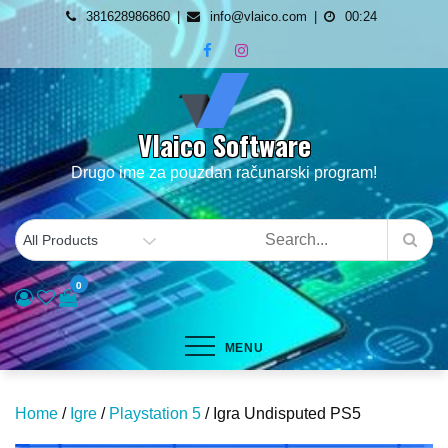
Skip
381628986860
info@vlaico.com
00:24
to
content
Vlaico Software
Drugo ime za pouzdan računarski program!
0
MENU
Home
/
Igre
/
Playstation 5
/ Igra Undisputed PS5