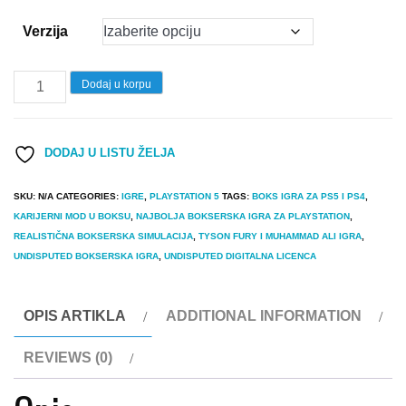
Verzija
Igra
Dodaj u korpu
Undisputed
PS5
DODAJ U LISTU ŽELJA
quantity
SKU:
N/A
CATEGORIES:
IGRE
,
PLAYSTATION 5
TAGS:
BOKS IGRA ZA PS5 I PS4
,
KARIJERNI MOD U BOKSU
,
NAJBOLJA BOKSERSKA IGRA ZA PLAYSTATION
,
REALISTIČNA BOKSERSKA SIMULACIJA
,
TYSON FURY I MUHAMMAD ALI IGRA
,
UNDISPUTED BOKSERSKA IGRA
,
UNDISPUTED DIGITALNA LICENCA
OPIS ARTIKLA
ADDITIONAL INFORMATION
REVIEWS (0)