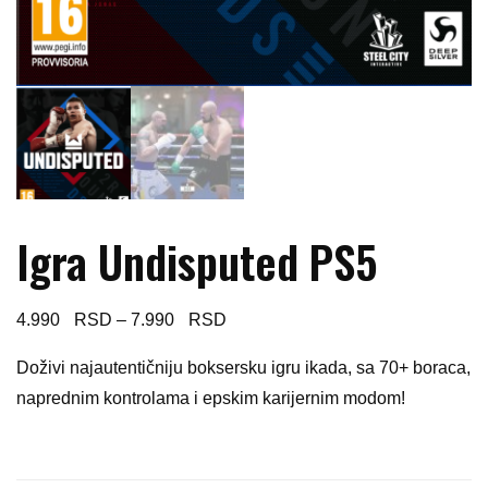
Igra Undisputed PS5
Price
4.990
–
7.990
range:
Doživi najautentičniju boksersku igru ikada, sa 70+ boraca,
4.990 $
naprednim kontrolama i epskim karijernim modom!
through
7.990 $