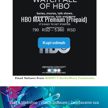
HBO MAX Premium (Prepaid)
Price
790
–
5.960
range:
Kupi odmah
790 $
through
5.960 $
Vlaico Webshop | Vlaico Software | Zadržavamo sva