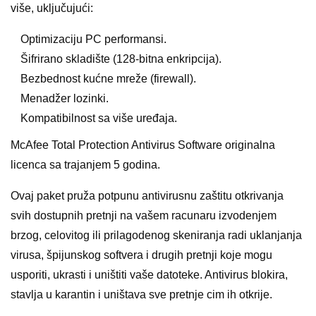
više, uključujući:
Optimizaciju PC performansi.
Šifrirano skladište (128-bitna enkripcija).
Bezbednost kućne mreže (firewall).
Menadžer lozinki.
Kompatibilnost sa više uređaja.
McAfee Total Protection Antivirus Software originalna
licenca sa trajanjem 5 godina.
Ovaj paket pruža potpunu antivirusnu zaštitu otkrivanja
svih dostupnih pretnji na vašem racunaru izvodenjem
brzog, celovitog ili prilagodenog skeniranja radi uklanjanja
virusa, špijunskog softvera i drugih pretnji koje mogu
usporiti, ukrasti i uništiti vaše datoteke. Antivirus blokira,
stavlja u karantin i uništava sve pretnje cim ih otkrije.