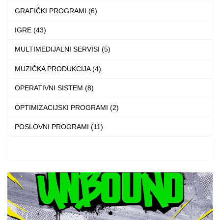
be
GRAFIČKI PROGRAMI (6)
chosen
IGRE (43)
on
the
MULTIMEDIJALNI SERVISI (5)
product
MUZIČKA PRODUKCIJA (4)
page
OPERATIVNI SISTEM (8)
OPTIMIZACIJSKI PROGRAMI (2)
POSLOVNI PROGRAMI (11)