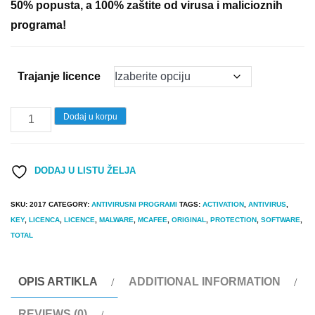
50% popusta, a 100% zaštite od virusa i malicioznih
2.490 $
programa!
through
3.990 $
Trajanje licence
McAfee
Dodaj u korpu
Total
Protection
DODAJ U LISTU ŽELJA
Antivirus
Originalna
SKU:
2017
CATEGORY:
ANTIVIRUSNI PROGRAMI
TAGS:
ACTIVATION
,
ANTIVIRUS
,
Licenca
KEY
,
LICENCA
,
LICENCE
,
MALWARE
,
MCAFEE
,
ORIGINAL
,
PROTECTION
,
SOFTWARE
,
quantity
TOTAL
OPIS ARTIKLA
ADDITIONAL INFORMATION
REVIEWS (0)