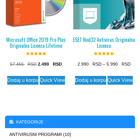
Microsoft Office 2019 Pro Plus
ESET Nod32 Antivirus Originalna
Originalna Licenca Lifetime
Licenca
Rated
Rated
5.00
5.00
Original
Current
Pric
57.456
2.490
2.990
–
5.990
out of 5
out of 5
price
price
rang
This
Dodaj u korpu
Quick View
Dodaj u korpu
Quick View
was:
is:
2.99
product
57.456 $.
2.490 $.
thro
has
5.99
multiple
variants.
The
KATEGORIJE
options
ANTIVIRUSNI PROGRAMI (10)
may