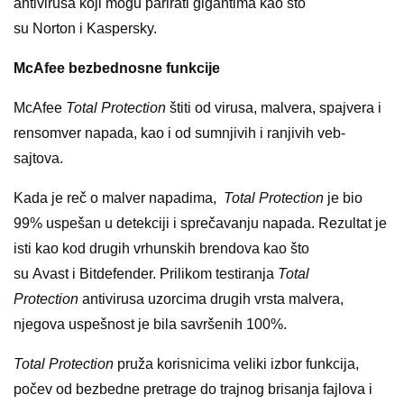
antivirusa koji mogu parirati gigantima kao što
su Norton i Kaspersky.
McAfee bezbednosne funkcije
McAfee
Total Protection
štiti od virusa, malvera, spajvera i
rensomver napada, kao i od sumnjivih i ranjivih veb-
sajtova.
Kada je reč o malver napadima,
Total Protection
je bio
99% uspešan u detekciji i sprečavanju napada. Rezultat je
isti kao kod drugih vrhunskih brendova kao što
su Avast i Bitdefender. Prilikom testiranja
Total
Protection
antivirusa uzorcima drugih vrsta malvera,
njegova uspešnost je bila savršenih 100%.
Total Protection
pruža korisnicima veliki izbor funkcija,
počev od bezbedne pretrage do trajnog brisanja fajlova i