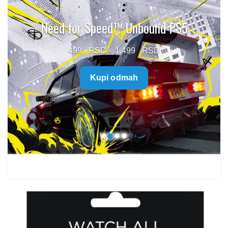
Need for Speed™ Unbound PS5
Price
499
–
1.499
range:
Kupi odmah
499 $
through
1.499 $