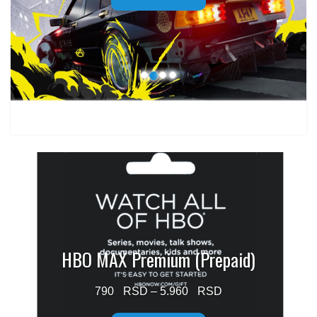
through
1.499 $
HBO MAX Premium (Prepaid)
Price
790
–
5.960
range: