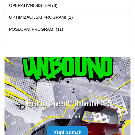
OPERATIVNI SISTEM (8)
OPTIMIZACIJSKI PROGRAMI (2)
POSLOVNI PROGRAMI (11)
Need for Speed™ Unbound PS5
Price
499
–
1.499
range:
Kupi odmah
499 $