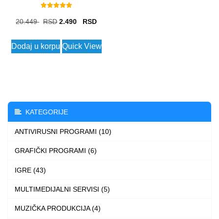
Rated
5.00
Original
Current
20.449
2.490
out of 5
price
price
Dodaj u korpu
Quick View
was:
is:
20.449 $.
2.490 $.
KATEGORIJE
ANTIVIRUSNI PROGRAMI (10)
GRAFIČKI PROGRAMI (6)
IGRE (43)
MULTIMEDIJALNI SERVISI (5)
MUZIČKA PRODUKCIJA (4)