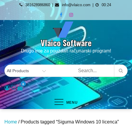
Skip
381628986860
info@vlaico.com
00:24
to
content
Vlaico Software
Drugo ime za pouzdan računarski program!
0
MENU
Home
/ Products tagged “Sigurna Windows 10 licenca”