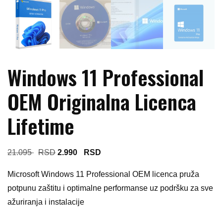
Windows 11 Professional
OEM Originalna Licenca
Lifetime
Original
Current
21.095
2.990
price
price
Microsoft Windows 11 Professional OEM licenca pruža
was:
is:
potpunu zaštitu i optimalne performanse uz podršku za sve
21.095 $.
2.990 $.
ažuriranja i instalacije