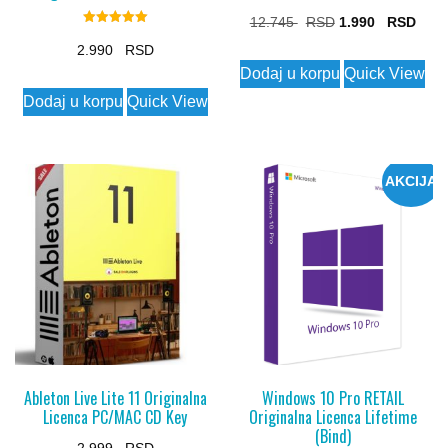
Original
Curr
12.745
1.990
Rated
5.00
price
price
2.990
out of 5
Dodaj u korpu
Quick View
was:
is:
Dodaj u korpu
Quick View
12.745 $.
1.990
AKCIJA
Ableton Live Lite 11 Originalna
Windows 10 Pro RETAIL
Licenca PC/MAC CD Key
Originalna Licenca Lifetime
(Bind)