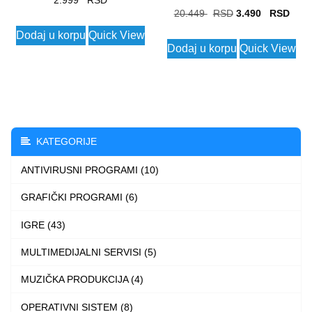
2.999
Original
Curr
20.449
3.490
price
price
Dodaj u korpu
Quick View
Dodaj u korpu
Quick View
was:
is:
20.449 $.
3.490
KATEGORIJE
ANTIVIRUSNI PROGRAMI (10)
GRAFIČKI PROGRAMI (6)
IGRE (43)
MULTIMEDIJALNI SERVISI (5)
MUZIČKA PRODUKCIJA (4)
OPERATIVNI SISTEM (8)