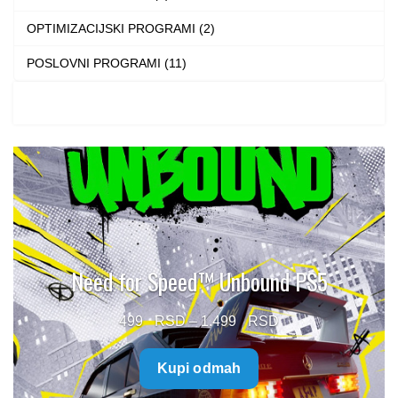
OPTIMIZACIJSKI PROGRAMI (2)
POSLOVNI PROGRAMI (11)
Need for Speed™ Unbound PS5
Price
499
–
1.499
range:
Kupi odmah
499 $
through