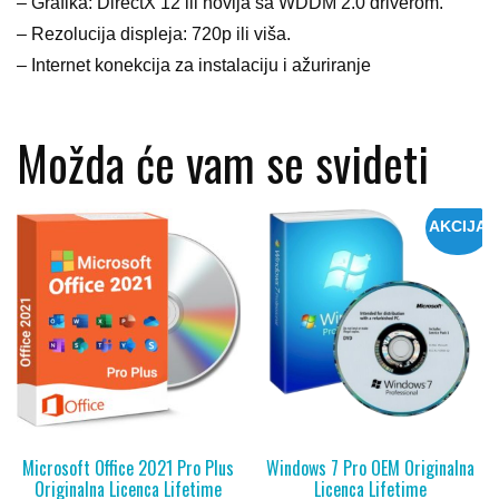
– Grafika: DirectX 12 ili novija sa WDDM 2.0 driverom.
– Rezolucija displeja: 720p ili viša.
– Internet konekcija za instalaciju i ažuriranje
Možda će vam se svideti
AKCIJA
Microsoft Office 2021 Pro Plus
Windows 7 Pro OEM Originalna
Originalna Licenca Lifetime
Licenca Lifetime