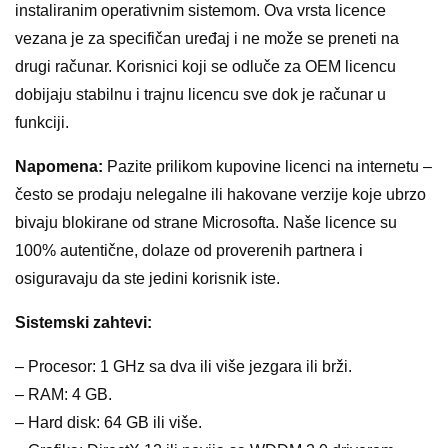
instaliranim operativnim sistemom. Ova vrsta licence
vezana je za specifičan uređaj i ne može se preneti na
drugi računar. Korisnici koji se odluče za OEM licencu
dobijaju stabilnu i trajnu licencu sve dok je računar u
funkciji.
Napomena:
Pazite prilikom kupovine licenci na internetu –
često se prodaju nelegalne ili hakovane verzije koje ubrzo
bivaju blokirane od strane Microsofta. Naše licence su
100% autentične, dolaze od proverenih partnera i
osiguravaju da ste jedini korisnik iste.
Sistemski zahtevi:
– Procesor: 1 GHz sa dva ili više jezgara ili brži.
– RAM: 4 GB.
– Hard disk: 64 GB ili više.