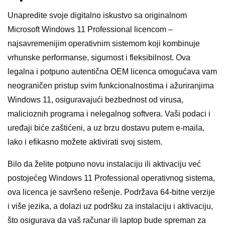
Unapredite svoje digitalno iskustvo sa originalnom
Microsoft Windows 11 Professional licencom –
najsavremenijim operativnim sistemom koji kombinuje
vrhunske performanse, sigurnost i fleksibilnost. Ova
legalna i potpuno autentična OEM licenca omogućava vam
neograničen pristup svim funkcionalnostima i ažuriranjima
Windows 11, osiguravajući bezbednost od virusa,
malicioznih programa i nelegalnog softvera. Vaši podaci i
uređaji biće zaštićeni, a uz brzu dostavu putem e-maila,
lako i efikasno možete aktivirati svoj sistem.
Bilo da želite potpuno novu instalaciju ili aktivaciju već
postojećeg Windows 11 Professional operativnog sistema,
ova licenca je savršeno rešenje. Podržava 64-bitne verzije
i više jezika, a dolazi uz podršku za instalaciju i aktivaciju,
što osigurava da vaš računar ili laptop bude spreman za