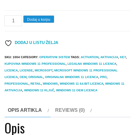
Windows
Dodaj u korpu
11
Professional
DODAJ U LISTU ŽELJA
OEM
Originalna
SKU:
1004
CATEGORY:
OPERATIVNI SISTEM
TAGS:
ACTIVATION
,
AKTIVACIJA
,
KEY
,
Licenca
KUPOVINA WINDOWS 11 PROFESSIONAL
,
LEGALNA WINDOWS 11 LICENCA
,
Lifetime
LICENCA
,
LICENSE
,
MICROSOFT
,
MICROSOFT WINDOWS 11 PROFESSIONAL
LICENCA
,
OEM
,
ORIGINAL
,
ORIGINALNA WINDOWS 11 LICENCA
,
PRO
,
quantity
PROFESSIONAL
,
RETAIL
,
WINDOWS
,
WINDOWS 11 64-BIT LICENCA
,
WINDOWS 11
AKTIVACIJA
,
WINDOWS 11 KLJUČ
,
WINDOWS 11 OEM LICENCA
OPIS ARTIKLA
REVIEWS (0)
Opis