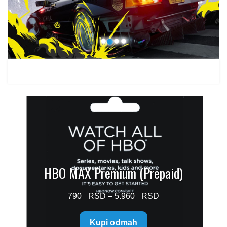
1.499 $
HBO MAX Premium (Prepaid)
Price
790
–
5.960
range:
Kupi odmah
790 $