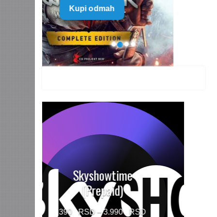
Kupi odmah
499 $
through
1.499 $
HBO MAX Premium
(Prepaid)
Price
790
–
5.960