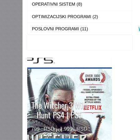
OPERATIVNI SISTEM (8)
OPTIMIZACIJSKI PROGRAMI (2)
POSLOVNI PROGRAMI (11)
Need for Speed™
Unbound PS5
Price
499
–
1.499
range: