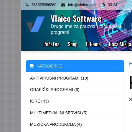
Skip
381628986860
info@vlaico.com
00:24
to
Vlaico Software
content
Drugo ime za pouzdan računarski
program!
Početna
Shop
O Nama
Naša Misija
KATEGORIJE
ANTIVIRUSNI PROGRAMI (10)
GRAFIČKI PROGRAMI (6)
S
IGRE (43)
MULTIMEDIJALNI SERVISI (5)
MUZIČKA PRODUKCIJA (4)