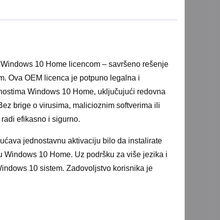
ft Windows 10 Home licencom – savršeno rešenje
tem. Ova OEM licenca je potpuno legalna i
alnostima Windows 10 Home, uključujući redovna
z brige o virusima, malicioznim softverima ili
radi efikasno i sigurno.
ućava jednostavnu aktivaciju bilo da instalirate
ciju Windows 10 Home. Uz podršku za više jezika i
Windows 10 sistem. Zadovoljstvo korisnika je