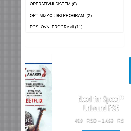
OPERATIVNI SISTEM (8)
OPTIMIZACIJSKI PROGRAMI (2)
POSLOVNI PROGRAMI (11)
Need for Speed™
Unbound PS5
Price
499
–
1.499
range: