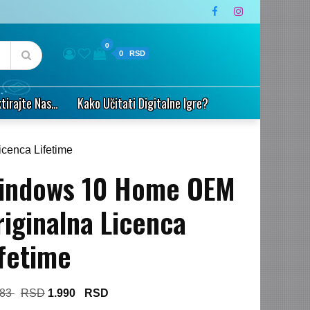
0
0
tirajte Nas…
Kako Učitati Digitalne Igre?
cenca Lifetime
indows 10 Home OEM
riginalna Licenca
ifetime
Original
Current
283
1.990