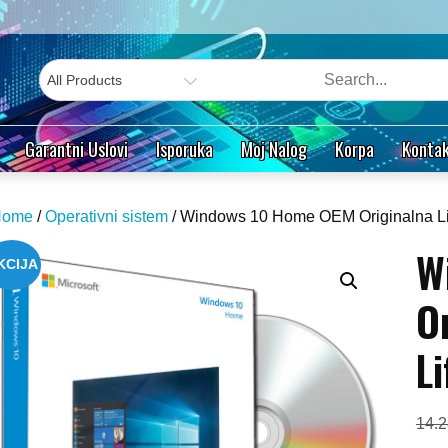
Garantni Uslovi
Isporuka
Moj Nalog
Korpa
Kontak
Home
/
Operativni sistem
/ Windows 10 Home OEM Originalna Li
W
KCIJA
O
L
14.