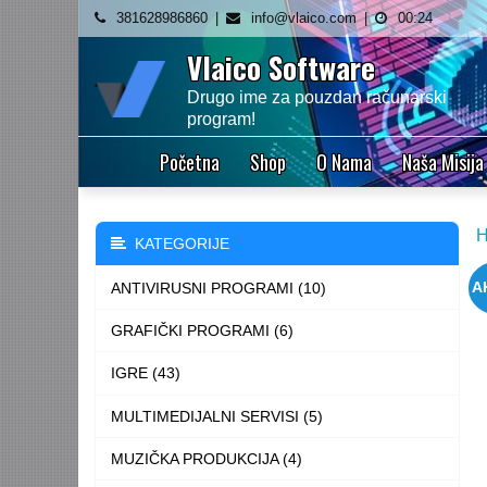
Skip
381628986860
info@vlaico.com
00:24
to
Vlaico Software
content
Drugo ime za pouzdan računarski
program!
Početna
Shop
O Nama
Naša Misija
KATEGORIJE
ANTIVIRUSNI PROGRAMI (10)
A
GRAFIČKI PROGRAMI (6)
IGRE (43)
MULTIMEDIJALNI SERVISI (5)
MUZIČKA PRODUKCIJA (4)