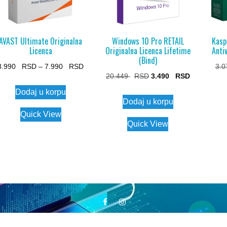
AVAST Ultimate Originalna
Windows 10 Pro RETAIL
Kasp
Licenca
Originalna Licenca Lifetime
Anti
(Bind)
Price
3.990
–
7.990
3.
Original
Current
20.449
3.490
range:
This
price
price
Dodaj u korpu
3.990 $
product
Dodaj u korpu
was:
is:
through
has
Quick View
20.449 $.
3.490 $.
7.990 $
Quick View
multiple
variants.
The
options
may
be
chosen
hop | Vlaico Software | Zadržavamo sva autorska prava | Sa v
on