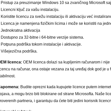
 Pristup za preuzimanje Windows 10 sa zvaničnog Microsoft saj
 Licencni ključ za vašu instalaciju.
 Koristite licencu za svežu instalaciju ili aktivaciju već insta
 Licenca je namenjena fizičkim licima i može se koristiti na jed
 Jednokratna aktivacija
 Dostupno za 32-bitne i 64-bitne verzije sistema.
 Potpuna podrška tokom instalacije i aktivacije.
 Višejezična podrška.
EM licenca:
OEM licenca dolazi sa kupljenim računarom i nije p
icencu na računar, ona ostaje vezana za taj uređaj dok god je u 
tabilnost.
apomena:
Budite oprezni kada kupujete licence putem interne
ojava, a mogu brzo biti blokirane od strane Microsofta. Naše l
roverenih partnera, i garantuju da ćete biti jedini korisnik licenc