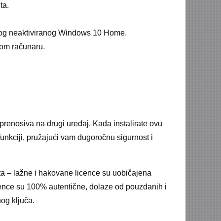
ta.
liranog neaktiviranog Windows 10 Home.
nom računaru.
renosiva na drugi uređaj. Kada instalirate ovu
funkciji, pružajući vam dugoročnu sigurnost i
ta – lažne i hakovane licence su uobičajena
icence su 100% autentične, dolaze od pouzdanih i
nog ključa.