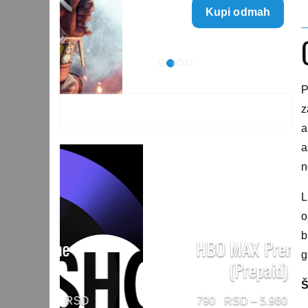
Kupi odmah
499 $
through
1.499 $
P
z
a
a
n
L
o
b
HBO MAX Premium
g
(Prepaid)
Š
Price
790
–
5.960