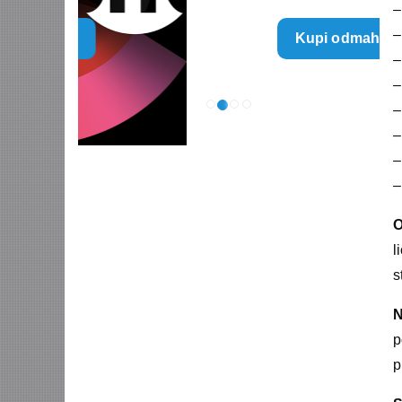
–
range:
–
Kupi odmah
790 $
–
through
–
5.960 $
–
–
–
–
O
l
s
N
p
p