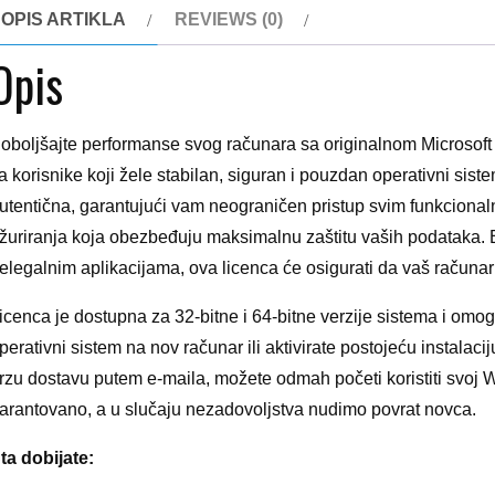
OPIS ARTIKLA
REVIEWS (0)
Opis
oboljšajte performanse svog računara sa originalnom Microso
a korisnike koji žele stabilan, siguran i pouzdan operativni sis
utentična, garantujući vam neograničen pristup svim funkcion
žuriranja koja obezbeđuju maksimalnu zaštitu vaših podataka. Be
elegalnim aplikacijama, ova licenca će osigurati da vaš računar 
icenca je dostupna za 32-bitne i 64-bitne verzije sistema i omog
perativni sistem na nov računar ili aktivirate postojeću instala
rzu dostavu putem e-maila, možete odmah početi koristiti svoj 
arantovano, a u slučaju nezadovoljstva nudimo povrat novca.
ta dobijate: