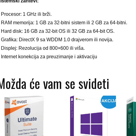
istemski zahtevi:
 Procesor: 1 GHz ili brži.
 RAM memorija: 1 GB za 32-bitni sistem ili 2 GB za 64-bitni.
 Hard disk: 16 GB za 32-bit OS ili 32 GB za 64-bit OS.
 Grafika: DirectX 9 sa WDDM 1.0 drajverom ili novija.
 Displej: Rezolucija od 800×600 ili viša.
 Internet konekcija za preuzimanje i aktivaciju
Možda će vam se svideti
AKCIJA