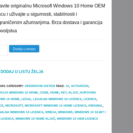
price
price
vite originalnu Microsoft Windows 10 Home OEM
was:
is:
cu i uživajte u sigurnosti, stabilnosti i
14.283 $.
1.990 $.
raničenim ažuriranjima. Brza dostava i garancija
voljstva
dows
Dodaj u korpu
e
DODAJ U LISTU ŽELJA
M
inalna
1001
CATEGORY:
OPERATIVNI SISTEM
TAGS:
10
,
ACTIVATION
,
nca
ACIJA WINDOWS 10 HOME
,
CODE
,
HOME
,
KEY
,
KLJUC
,
KUPOVINA
time
OWS 10 HOME
,
LEGAL
,
LEGALNA WINDOWS 10 LICENCA
,
LICENCA
,
CE
,
MICROSOFT
,
MICROSOFT WINDOWS 10 HOME LICENCA
,
ORIGINAL
,
tity
NALNA WINDOWS 10 LICENCA
,
SRBIJA
,
WINDOWS
,
WINDOWS 10 32-BIT I
T LICENCA
,
WINDOWS 10 HOME KLJUČ
,
WINDOWS 10 OEM LICENCA