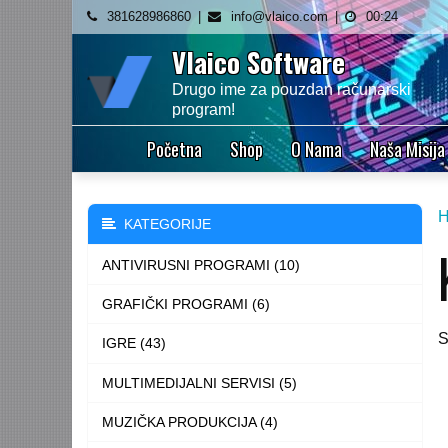
Skip
381628986860
info@vlaico.com
00:24
to
Vlaico Software
content
Drugo ime za pouzdan računarski
program!
Početna
Shop
O Nama
Naša Misija
KATEGORIJE
ANTIVIRUSNI PROGRAMI (10)
GRAFIČKI PROGRAMI (6)
S
IGRE (43)
MULTIMEDIJALNI SERVISI (5)
MUZIČKA PRODUKCIJA (4)