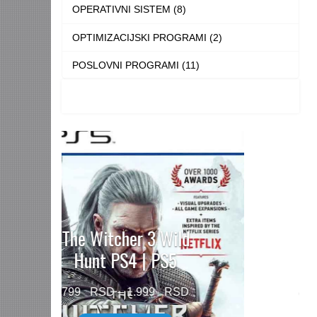
OPERATIVNI SISTEM (8)
OPTIMIZACIJSKI PROGRAMI (2)
POSLOVNI PROGRAMI (11)
Need for Speed™
Unbound PS5
Price
499
–
1.499
range: