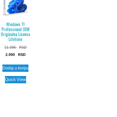
Windows 11
Professional OEM
Originalna Licenca
Lifetime
Original
21.095
Current
price
2.990
price
was:
Dodaj u korpu
is:
21.095 $.
2.990 $.
Quick View