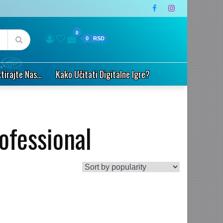
0
0
tirajte Nas…
Kako Učitati Digitalne Igre?
ofessional