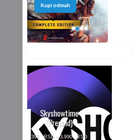
Kupi odmah
499 $
through
1.499 $
HBO MAX Premium
(Prepaid)
Price
790
–
5.960