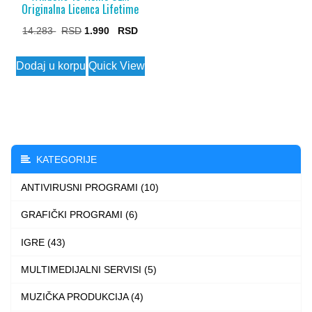
Originalna Licenca Lifetime
Original
Current
14.283
1.990
price
price
Dodaj u korpu
Quick View
was:
is:
14.283 $.
1.990 $.
KATEGORIJE
ANTIVIRUSNI PROGRAMI (10)
GRAFIČKI PROGRAMI (6)
IGRE (43)
MULTIMEDIJALNI SERVISI (5)
MUZIČKA PRODUKCIJA (4)