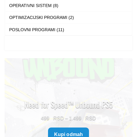
OPERATIVNI SISTEM (8)
OPTIMIZACIJSKI PROGRAMI (2)
POSLOVNI PROGRAMI (11)
Need for Speed™ Unbound PS5
Price
499
–
1.499
range:
Kupi odmah
499 $