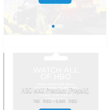
through
1.499 $
HBO MAX Premium (Prepaid)
Price
790
–
5.960
range: