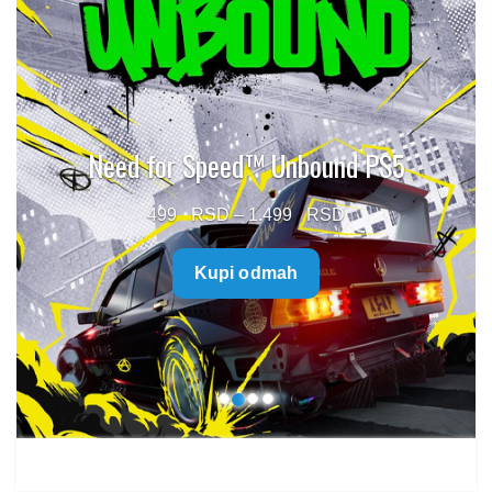
Need for Speed™ Unbound PS5
Price
499
–
1.499
range:
Kupi odmah
499 $
through
1.499 $