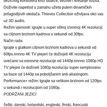
bežičnog kontrolera kroz udarce, trezore i kretanje vozila.
Doživite napetost u zamahu užeta putem dinamičkih
prilagodljivih okidača. Thieves Collection oživljava oko vas
uz 3D audio.
Režim vjernosti: igrajte u super oštroj izvornoj 4K rezoluciji
sa ciljnom brzinom kadrova u sekundi od 30fps.
Način rada:
Igrajte s glatkom ciljnom brzinom kadrova u sekundi od
60fps.nnnno 4K TV plejeri će doživjeti 4K rezoluciju
uvećano sa osnovne rezolucije od 1440p.nnnno 1080p HD
TV plejeri će doživeti 1080p rezoluciju super semplovanu
sa baze od 1440p sa poboljšanim anti-aliasingom.
Performance+ režim: Igrajte sa velikom brzinom od 120fps
u sekundi i rezolucijom od 1080p.
PODRŽANI JEZICI
češki, danski, holandski, engleski, finski, francuski