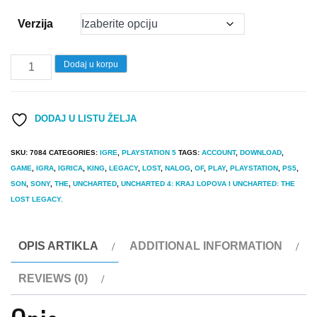
2.990 $
Verzija
through
3.990 $
Igrica
Dodaj u korpu
UNCHARTED
Legacy
DODAJ U LISTU ŽELJA
of
Thieves
SKU:
7084
CATEGORIES:
IGRE
,
PLAYSTATION 5
TAGS:
ACCOUNT
,
DOWNLOAD
,
Collection
GAME
,
IGRA
,
IGRICA
,
KING
,
LEGACY
,
LOST
,
NALOG
,
OF
,
PLAY
,
PLAYSTATION
,
PS5
,
PS5
SON
,
SONY
,
THE
,
UNCHARTED
,
UNCHARTED 4: KRAJ LOPOVA I UNCHARTED: THE
LOST LEGACY.
quantity
OPIS ARTIKLA
ADDITIONAL INFORMATION
REVIEWS (0)