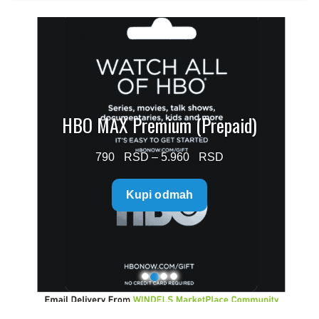
HBO MAX Premium (Prepaid)
Price
790
–
5.960
range:
Kupi odmah
790 $
through
5.960 $