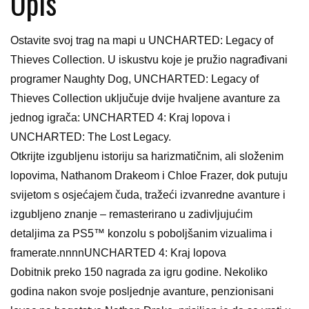
Opis
Ostavite svoj trag na mapi u UNCHARTED: Legacy of
Thieves Collection. U iskustvu koje je pružio nagrađivani
programer Naughty Dog, UNCHARTED: Legacy of
Thieves Collection uključuje dvije hvaljene avanture za
jednog igrača: UNCHARTED 4: Kraj lopova i
UNCHARTED: The Lost Legacy.
Otkrijte izgubljenu istoriju sa harizmatičnim, ali složenim
lopovima, Nathanom Drakeom i Chloe Frazer, dok putuju
svijetom s osjećajem čuda, tražeći izvanredne avanture i
izgubljeno znanje – remasterirano u zadivljujućim
detaljima za PS5™ konzolu s poboljšanim vizualima i
framerate.nnnnUNCHARTED 4: Kraj lopova
Dobitnik preko 150 nagrada za igru ​​godine. Nekoliko
godina nakon svoje posljednje avanture, penzionisani