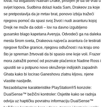
lovac na bogatstvo Nathan Drake, prisiljen je da se vrati u
svijet lopova. Sudbina dolazi kada Sam, Drakeov za koje
se pretpostavlja da je mrtav brat, ponovo izbija tražeći
njegovu pomoć da spasi svoj život i nudi avanturu kojoj
Drejk ne može da odoli – lov na davno izgubljeno
gusarsko blago kapetana Averyja. Odvodeći ga na daleka
mesta širom sveta, Drakeova najveća avantura će testirati
njegove fizičke granice, njegovu odlučnost i na kraju ono
što je spreman žrtvovati da bi spasio one koje voli. Frazer
mora zatražiti pomoć od poznate plaćenice Nadine Ross i
upustiti se u potpuno novo okruženje indijskih zapadnih
Ghata kako bi locirao Ganeshovu zlatnu kljovu. njene
vlastite nasljeđe.
Nezaobilazne karakteristike PlayStation®5 konzole:
DualSense™ bežični kontroler: Osjetite kako se radnja
odvija uz haptičku povratnu informaciju DualSense™