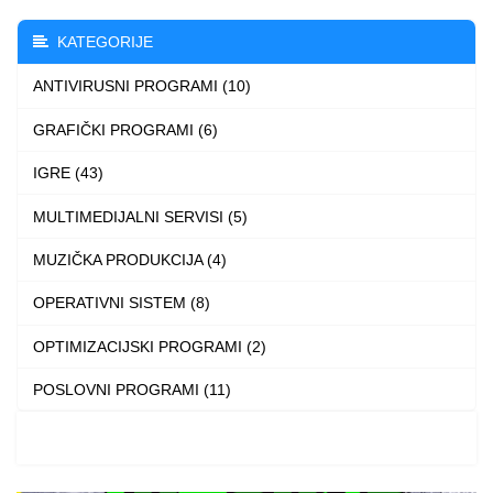
The
The
options
KATEGORIJE
options
may
ANTIVIRUSNI PROGRAMI (10)
may
be
be
GRAFIČKI PROGRAMI (6)
chosen
chosen
on
IGRE (43)
on
the
the
MULTIMEDIJALNI SERVISI (5)
product
product
page
MUZIČKA PRODUKCIJA (4)
page
OPERATIVNI SISTEM (8)
OPTIMIZACIJSKI PROGRAMI (2)
POSLOVNI PROGRAMI (11)