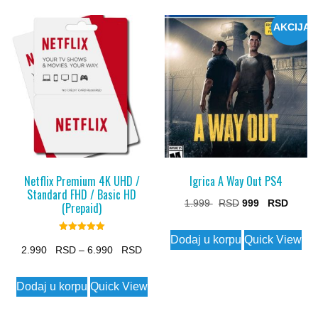
AKCIJA
Netflix Premium 4K UHD /
Igrica A Way Out PS4
Standard FHD / Basic HD
Original
Curren
1.999
999
(Prepaid)
price
price
Dodaj u korpu
Quick View
Rated
was:
is:
5.00
Price
2.990
–
6.990
out of 5
1.999 $.
999 $.
range:
This
Dodaj u korpu
Quick View
2.990 $
product
through
has