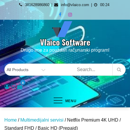
Skip
381628986860
info@vlaico.com
00:24
to
content
Vlaico Software
Drugo ime za pouzdan računarski program!
0
MENU
Home
/
Multimedijalni servisi
/ Netflix Premium 4K UHD /
Standard FHD / Basic HD (Prepaid)