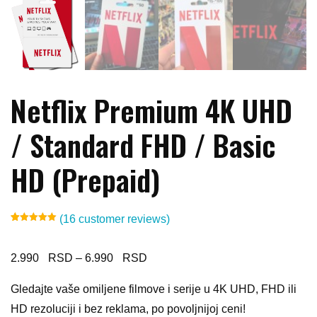
Netflix Premium 4K UHD
/ Standard FHD / Basic
HD (Prepaid)
(
16
customer reviews)
Rated
16
5.00
out of 5
based on
customer
Price
2.990
–
6.990
ratings
range:
Gledajte vaše omiljene filmove i serije u 4K UHD, FHD ili
2.990 $
HD rezoluciji i bez reklama, po povoljnijoj ceni!
through