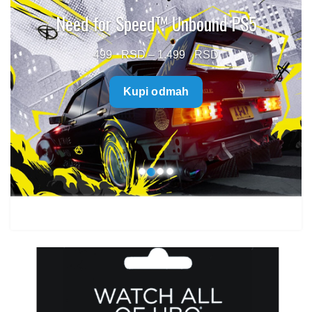
Need for Speed™ Unbound PS5
Price
499
–
1.499
range:
Kupi odmah
499 $
through
1.499 $