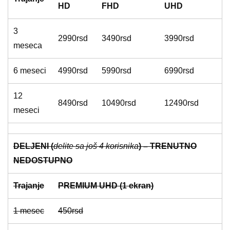
HD
FHD
UHD
3
2990rsd
3490rsd
3990rsd
meseca
6 meseci
4990rsd
5990rsd
6990rsd
12
8490rsd
10490rsd
12490rsd
meseci
DELJENI (
delite sa još 4 korisnika
) – TRENUTNO
NEDOSTUPNO
Trajanje
PREMIUM UHD (1 ekran)
1 mesec
450rsd