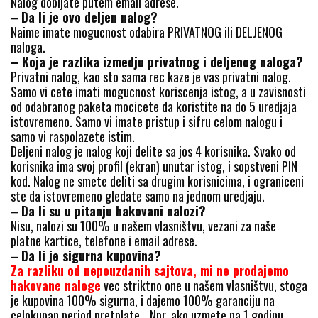
Nalog dobijate putem email adrese.
–
Da li je ovo deljen nalog?
Naime imate mogucnost odabira PRIVATNOG ili DELJENOG
naloga.
– Koja je razlika izmedju privatnog i deljenog naloga?
Privatni nalog, kao sto sama rec kaze je vas privatni nalog.
Samo vi cete imati mogucnost koriscenja istog, a u zavisnosti
od odabranog paketa mocicete da koristite na do 5 uredjaja
istovremeno. Samo vi imate pristup i sifru celom nalogu i
samo vi raspolazete istim.
Deljeni nalog je nalog koji delite sa jos 4 korisnika. Svako od
korisnika ima svoj profil (ekran) unutar istog, i sopstveni PIN
kod. Nalog ne smete deliti sa drugim korisnicima, i ograniceni
ste da istovremeno gledate samo na jednom uredjaju.
–
Da li su u pitanju hakovani nalozi?
Nisu, nalozi su 100% u našem vlasništvu, vezani za naše
platne kartice, telefone i email adrese.
–
Da li je sigurna kupovina?
Za razliku od nepouzdanih sajtova, mi ne prodajemo
hakovane naloge
vec striktno one u našem vlasništvu, stoga
je kupovina 100% sigurna, i dajemo 100% garanciju na
celokupan period pretplate… Npr. ako uzmete na 1 godinu,