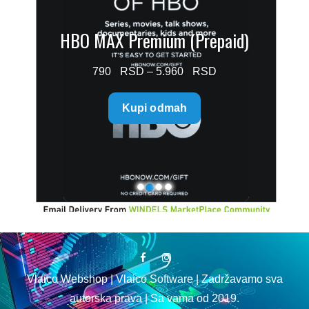
HBO MAX Premium (Prepaid)
Price
790
–
5.960
range:
Kupi odmah
790 $
through
5.960 $
Vlaico Webshop | Vlaico Software | Zadržavamo sva
autorska prava | Sa vama od 2019.