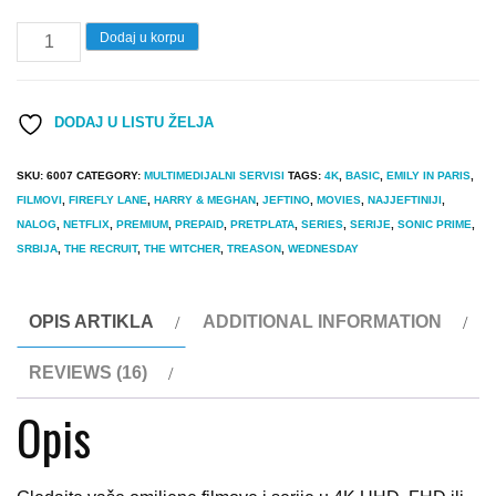
Netflix
Dodaj u korpu
Premium
4K
DODAJ U LISTU ŽELJA
UHD
/
SKU:
6007
CATEGORY:
MULTIMEDIJALNI SERVISI
TAGS:
4K
,
BASIC
,
EMILY IN PARIS
,
Standard
FILMOVI
,
FIREFLY LANE
,
HARRY & MEGHAN
,
JEFTINO
,
MOVIES
,
NAJJEFTINIJI
,
FHD
NALOG
,
NETFLIX
,
PREMIUM
,
PREPAID
,
PRETPLATA
,
SERIES
,
SERIJE
,
SONIC PRIME
,
SRBIJA
,
THE RECRUIT
,
THE WITCHER
,
TREASON
,
WEDNESDAY
/
Basic
HD
OPIS ARTIKLA
ADDITIONAL INFORMATION
(Prepaid)
REVIEWS (16)
quantity
Opis