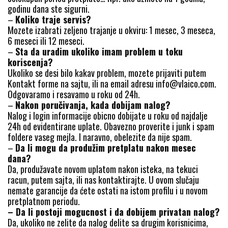
godinu dana ste sigurni.
–
Koliko traje servis?
Mozete izabrati zeljeno trajanje u okviru: 1 mesec, 3 meseca,
6 meseci ili 12 meseci.
–
Sta da uradim ukoliko imam problem u toku
koriscenja?
Ukoliko se desi bilo kakav problem, mozete prijaviti putem
Kontakt forme na sajtu, ili na email adresu info@vlaico.com.
Odgovaramo i resavamo u roku od 24h.
–
Nakon poručivanja, kada dobijam nalog?
Nalog i login informacije obicno dobijate u roku od najdalje
24h od evidentirane uplate. Obavezno proverite i junk i spam
foldere vaseg mejla. I naravno, obelezite da nije spam.
–
Da li mogu da produžim pretplatu nakon mesec
dana?
Da, produžavate novom uplatom nakon isteka, na tekuci
racun, putem sajta, ili nas kontaktirajte. U ovom slučaju
nemate garancije da ćete ostati na istom profilu i u novom
pretplatnom periodu.
– Da li postoji mogucnost i da dobijem privatan nalog?
Da, ukoliko ne zelite da nalog delite sa drugim korisnicima,