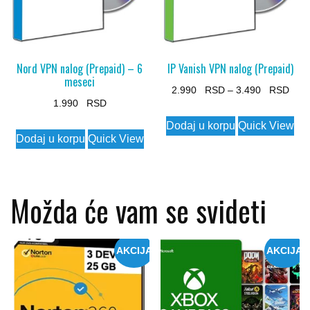
Nord VPN nalog (Prepaid) – 6
IP Vanish VPN nalog (Prepaid)
meseci
Pric
2.990
–
3.490
1.990
rang
This
Dodaj u korpu
Quick View
2.99
product
Dodaj u korpu
Quick View
thro
has
3.49
multiple
variants.
Možda će vam se svideti
The
options
may
AKCIJA
AKCIJA
be
chosen
on