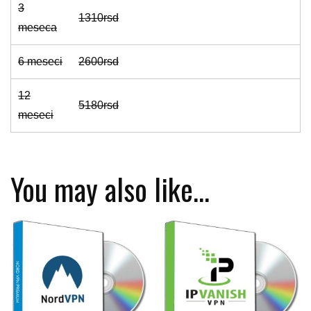
3
1310rsd
meseca
6 meseci
2600rsd
12
5180rsd
meseci
You may also like…