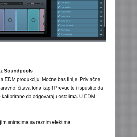
 uz Soundpools
za EDM produkciju. Moćne bas linije. Privlačne
naravno: čitava tona kapi! Prevucite i ispustite da
o kalibrirane da odgovaraju ostalima. U EDM
vojim snimcima sa raznim efektima.