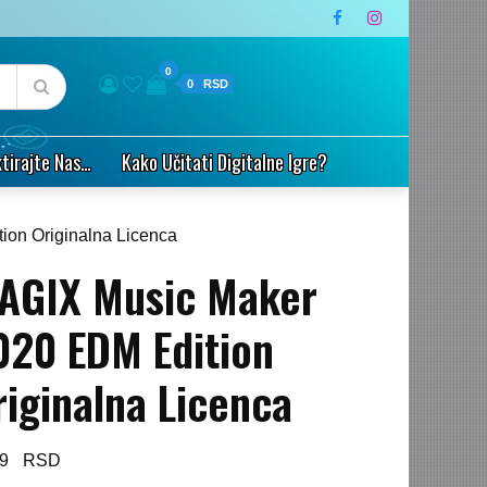
0
0
tirajte Nas…
Kako Učitati Digitalne Igre?
on Originalna Licenca
AGIX Music Maker
020 EDM Edition
riginalna Licenca
99