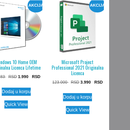
AKCIJA
AKCIJA
ndows 10 Home OEM
Microsoft Project
inalna Licenca Lifetime
Professional 2021 Originalna
Licenca
Original
Current
283
1.990
Original
Current
123.000
3.990
price
price
price
price
Dodaj u korpu
was:
is:
Dodaj u korpu
was:
is:
14.283 $.
1.990 $.
Quick View
123.000 $.
3.990 $.
Quick View