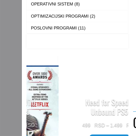
OPERATIVNI SISTEM (8)
OPTIMIZACIJSKI PROGRAMI (2)
POSLOVNI PROGRAMI (11)
Need for Speed™
Unbound PS5
Price
499
–
1.499
range: