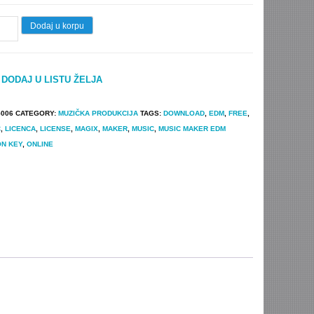
IX
Dodaj u korpu
ic
er
DODAJ U LISTU ŽELJA
0
M
5006
CATEGORY:
MUZIČKA PRODUKCIJA
TAGS:
DOWNLOAD
,
EDM
,
FREE
,
ion
C
,
LICENCA
,
LICENSE
,
MAGIX
,
MAKER
,
MUSIC
,
MUSIC MAKER EDM
inalna
ON KEY
,
ONLINE
nca
tity