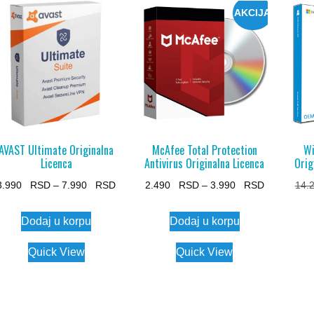
AKCIJA
AVAST Ultimate Originalna
McAfee Total Protection
Wi
Licenca
Antivirus Originalna Licenca
Orig
Price
Price
3.990
–
7.990
2.490
–
3.990
14.
range:
range:
This
This
Dodaj u korpu
Dodaj u korpu
3.990 $
2.490 $
product
product
through
through
has
has
Quick View
Quick View
7.990 $
3.990 $
multiple
multiple
variants.
variants.
The
The