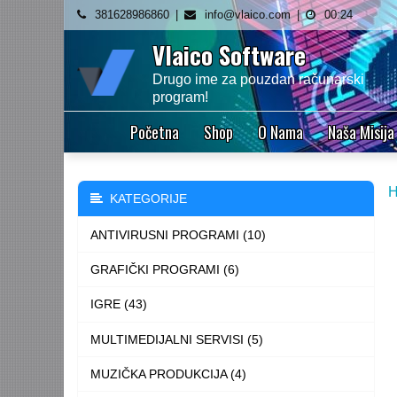
Skip
381628986860
info@vlaico.com
00:24
to
Vlaico Software
content
Drugo ime za pouzdan računarski
program!
Početna
Shop
O Nama
Naša Misija
KATEGORIJE
ANTIVIRUSNI PROGRAMI (10)
GRAFIČKI PROGRAMI (6)
IGRE (43)
MULTIMEDIJALNI SERVISI (5)
MUZIČKA PRODUKCIJA (4)