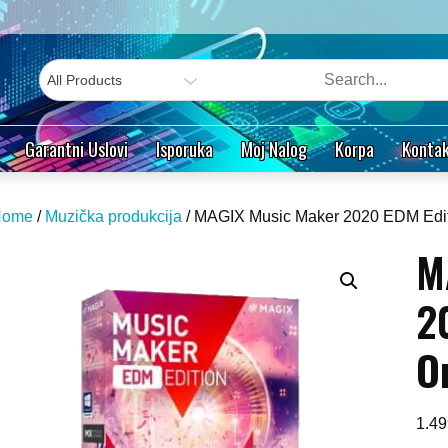
Garantni Uslovi
Isporuka
Moj Nalog
Korpa
Kontak
Home
/
Muzička produkcija
/ MAGIX Music Maker 2020 EDM Editi
M
2
O
1.4