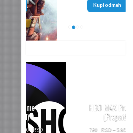
Kupi odmah
499 $
through
1.499 $
HBO MAX Premium
(Prepaid)
Price
790
–
5.960