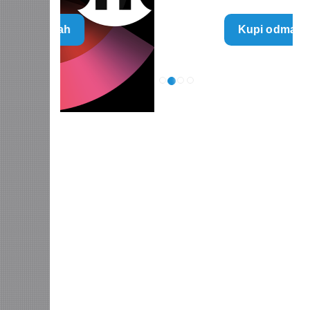
range:
Kupi odmah
790 $
through
5.960 $