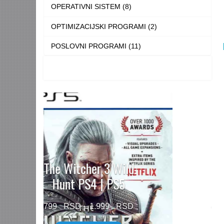
OPERATIVNI SISTEM (8)
OPTIMIZACIJSKI PROGRAMI (2)
POSLOVNI PROGRAMI (11)
Need for Speed™
Unbound PS5
Price
499
–
1.499
range: