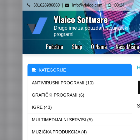
Skip
381628986860
info@vlaico.com
00:24
to
Vlaico Software
content
Drugo ime za pouzdan računarski
program!
Početna
Shop
O Nama
Naša Misija
KATEGORIJE
ANTIVIRUSNI PROGRAMI (10)
GRAFIČKI PROGRAMI (6)
S
IGRE (43)
MULTIMEDIJALNI SERVISI (5)
MUZIČKA PRODUKCIJA (4)