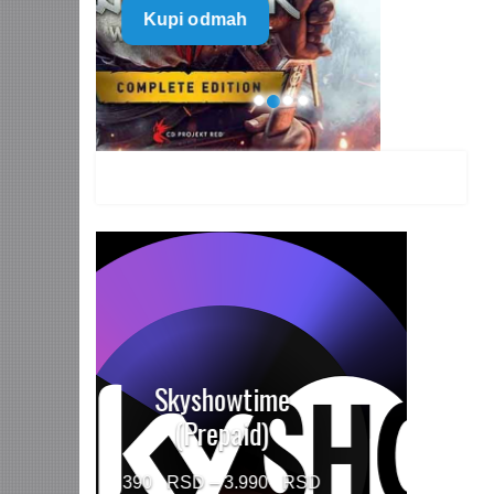
Kupi odmah
499 $
through
1.499 $
HBO MAX Premium
(Prepaid)
Price
790
–
5.960