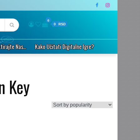
0
0
tirajte Nas…
Kako Učitati Digitalne Igre?
n Key