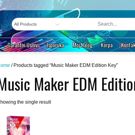
Garantni Uslovi
Isporuka
Moj Nalog
Korpa
Kontak
Home
/ Products tagged “Music Maker EDM Edition Key”
Music Maker EDM Editio
howing the single result