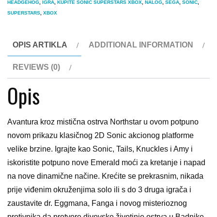
HEADGEHOG
,
IGRA
,
KUPITE SONIC SUPERSTARS XBOX
,
NALOG
,
SEGA
,
SONIC
,
Series
SUPERSTARS
,
XBOX
S/X
quantity
OPIS ARTIKLA
ADDITIONAL INFORMATION
REVIEWS (0)
Opis
Avantura kroz mistična ostrva Northstar u ovom potpuno
novom prikazu klasičnog 2D Sonic akcionog platforme
velike brzine. Igrajte kao Sonic, Tails, Knuckles i Amy i
iskoristite potpuno nove Emerald moći za kretanje i napad
na nove dinamične načine. Krećite se prekrasnim, nikada
prije viđenim okruženjima solo ili s do 3 druga igrača i
zaustavite dr. Eggmana, Fanga i novog misterioznog
protivnika da pretvore divovske životinje ostrva u Badnike