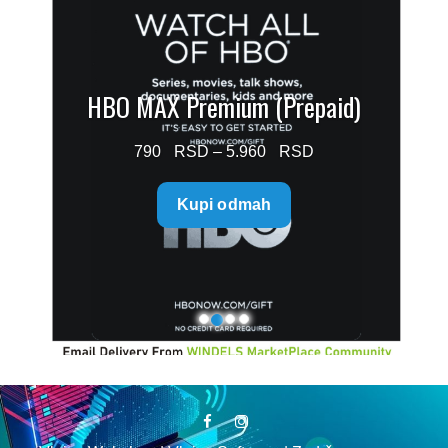
HBO MAX Premium (Prepaid)
Price
790
–
5.960
range:
Kupi odmah
790 $
through
5.960 $