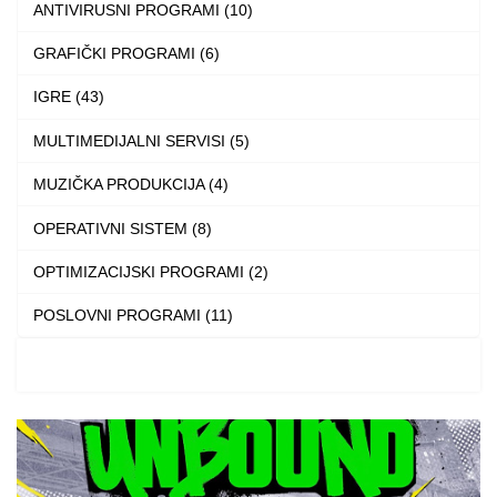
ANTIVIRUSNI PROGRAMI (10)
may
may
be
be
GRAFIČKI PROGRAMI (6)
chosen
chosen
IGRE (43)
on
on
the
the
MULTIMEDIJALNI SERVISI (5)
product
product
MUZIČKA PRODUKCIJA (4)
page
page
OPERATIVNI SISTEM (8)
OPTIMIZACIJSKI PROGRAMI (2)
POSLOVNI PROGRAMI (11)