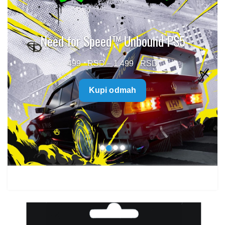
Need for Speed™ Unbound PS5
Price
499
–
1.499
range:
Kupi odmah
499 $
through
1.499 $