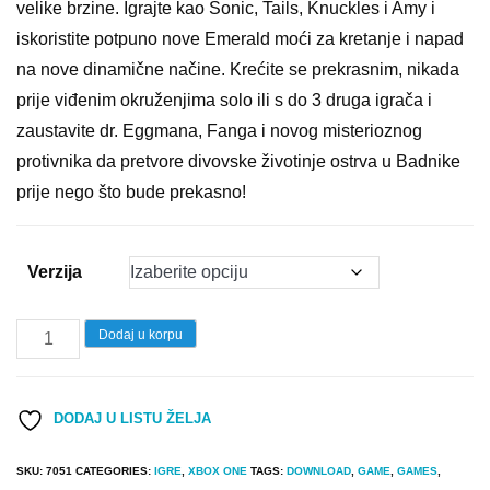
velike brzine. Igrajte kao Sonic, Tails, Knuckles i Amy i
iskoristite potpuno nove Emerald moći za kretanje i napad
na nove dinamične načine. Krećite se prekrasnim, nikada
prije viđenim okruženjima solo ili s do 3 druga igrača i
zaustavite dr. Eggmana, Fanga i novog misterioznog
protivnika da pretvore divovske životinje ostrva u Badnike
prije nego što bude prekasno!
Verzija
Igrica
Dodaj u korpu
Sonic
Superstars
DODAJ U LISTU ŽELJA
Xbox
One
SKU:
7051
CATEGORIES:
IGRE
,
XBOX ONE
TAGS:
DOWNLOAD
,
GAME
,
GAMES
,
|