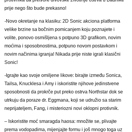
prije nego što bude prekasno!
-Novo okretanje na klasiku: 2D Sonic akciona platforma
velike brzine sa bočnim pomicanjem koju poznajete i
volite, ponovo osmišljena s potpuno 3D grafikom, novim
moćima i sposobnostima, potpuno novom postavkom i
novim načinima igranja! Nikada prije niste igrali klasični
Sonic!
-Igrajte kao svoje omiljene likove: birajte između Sonica,
Tailsa, Knucklesa i Amy i iskoristite njihove jedinstvene
sposobnosti da prokrče put preko ostrva Northstar dok se
utrkuju da poraze dr. Eggmana, koji se udružio sa starim
neprijateljem, Fang, i misteriozni novi oklopni protivnik.
– Iskoristite moć smaragda haosa: množite se, plivajte
prema vodopadima, mijenjajte formu i još mnogo toga uz