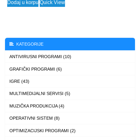
Dodaj u korpu
Quick View
1.590 $
product
multiple
through
has
variants.
5.590 $
multiple
The
variants.
options
The
may
KATEGORIJE
options
be
ANTIVIRUSNI PROGRAMI (10)
may
chosen
be
GRAFIČKI PROGRAMI (6)
on
chosen
the
IGRE (43)
on
product
the
MULTIMEDIJALNI SERVISI (5)
page
product
MUZIČKA PRODUKCIJA (4)
page
OPERATIVNI SISTEM (8)
OPTIMIZACIJSKI PROGRAMI (2)