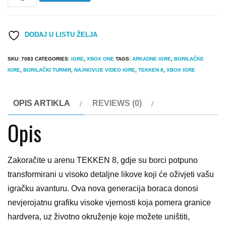
Tekken
8
DODAJ U LISTU ŽELJA
Xbox
Series
SKU:
7083
CATEGORIES:
IGRE
,
XBOX ONE
TAGS:
ARKADNE IGRE
,
BORILAČKE
S/X
IGRE
,
BORILAČKI TURNIR
,
NAJNOVIJE VIDEO IGRE
,
TEKKEN 8
,
XBOX IGRE
quantity
OPIS ARTIKLA
REVIEWS (0)
Opis
Zakoračite u arenu TEKKEN 8, gdje su borci potpuno
transformirani u visoko detaljne likove koji će oživjeti vašu
igračku avanturu. Ova nova generacija boraca donosi
nevjerojatnu grafiku visoke vjernosti koja pomera granice
hardvera, uz životno okruženje koje možete uništiti,