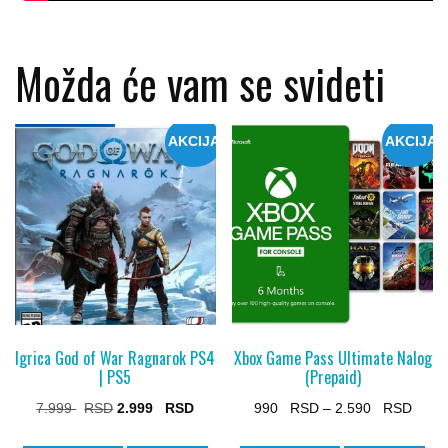
Možda će vam se svideti
AKCIJA
AKCIJA
Igrica God of War Ragnarok PS4
Xbox Game Pass Ultimate Nalog
| PS5
(Prepaid)
Original
Current
Price
7.999
2.999
990
–
2.590
price
price
range
This
This