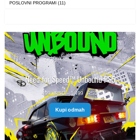
POSLOVNI PROGRAMI (11)
Need for Speed™ Unbound PS5
Price
499
–
1.499
range:
Kupi odmah
499 $
through
1.499 $