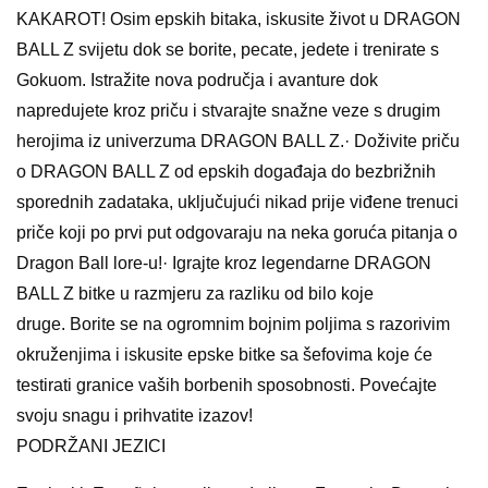
KAKAROT! Osim epskih bitaka, iskusite život u DRAGON
BALL Z svijetu dok se borite, pecate, jedete i trenirate s
Gokuom. Istražite nova područja i avanture dok
napredujete kroz priču i stvarajte snažne veze s drugim
herojima iz univerzuma DRAGON BALL Z.· Doživite priču
o DRAGON BALL Z od epskih događaja do bezbrižnih
sporednih zadataka, uključujući nikad prije viđene trenuci
priče koji po prvi put odgovaraju na neka goruća pitanja o
Dragon Ball lore-u!· Igrajte kroz legendarne DRAGON
BALL Z bitke u razmjeru za razliku od bilo koje
druge. Borite se na ogromnim bojnim poljima s razorivim
okruženjima i iskusite epske bitke sa šefovima koje će
testirati granice vaših borbenih sposobnosti. Povećajte
svoju snagu i prihvatite izazov!
PODRŽANI JEZICI