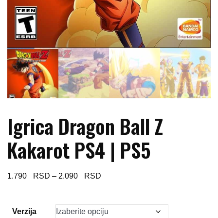
Igrica Dragon Ball Z
Kakarot PS4 | PS5
Price
1.790
–
2.090
range:
1.790 $
Verzija
through