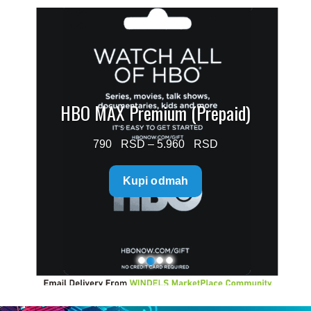
HBO MAX Premium (Prepaid)
Price
790
–
5.960
range:
Kupi odmah
790 $
through
5.960 $