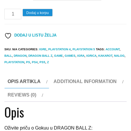
2.090 $
Igrica
Dodaj u korpu
Dragon
Ball
DODAJ U LISTU ŽELJA
Z
Kakarot
SKU:
N/A
CATEGORIES:
IGRE
,
PLAYSTATION 4
,
PLAYSTATION 5
TAGS:
ACCOUNT
,
PS4
BALL
,
DRAGON
,
DRAGON BALL Z
,
GAME
,
GAMES
,
IGRA
,
IGRICA
,
KAKAROT
,
NALOG
,
|
PLAYSTATION
,
PS
,
PS4
,
PS5
,
Z
PS5
quantity
OPIS ARTIKLA
ADDITIONAL INFORMATION
REVIEWS (0)
Opis
Oživite priču o Gokuu u DRAGON BALL Z: