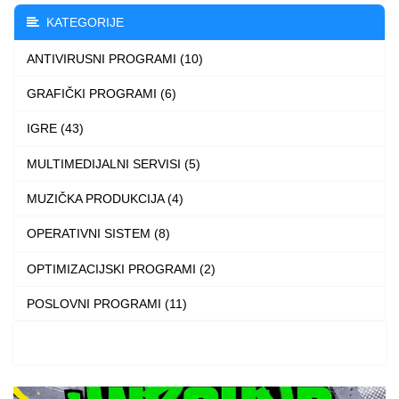
The
KATEGORIJE
options
ANTIVIRUSNI PROGRAMI (10)
may
be
GRAFIČKI PROGRAMI (6)
chosen
IGRE (43)
on
the
MULTIMEDIJALNI SERVISI (5)
product
MUZIČKA PRODUKCIJA (4)
page
OPERATIVNI SISTEM (8)
OPTIMIZACIJSKI PROGRAMI (2)
POSLOVNI PROGRAMI (11)