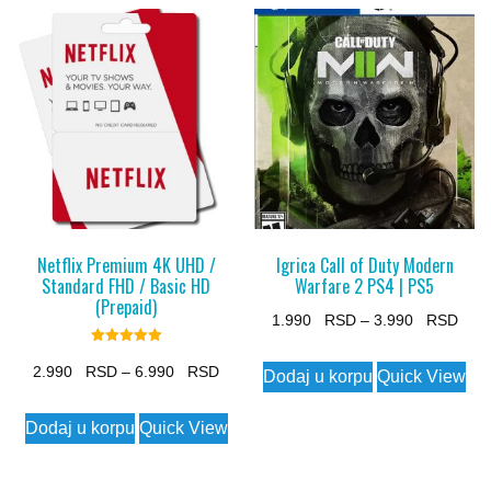
Netflix Premium 4K UHD /
Igrica Call of Duty Modern
Standard FHD / Basic HD
Warfare 2 PS4 | PS5
(Prepaid)
Pric
1.990
–
3.990
rang
Rated
This
5.00
Price
2.990
–
6.990
Dodaj u korpu
Quick View
1.99
out of 5
product
range:
This
thro
has
Dodaj u korpu
Quick View
2.990 $
product
3.99
multiple
through
has
variants.