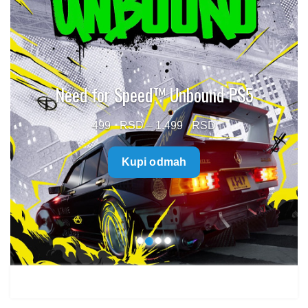
Need for Speed™ Unbound PS5
Price
499
–
1.499
range:
Kupi odmah
499 $
through
1.499 $