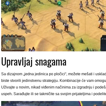
Upravljaj snagama
Sa dizajnom „jedna jedinica po pločici“, možete mešati i uskla
biste stvorili jedinstvenu strategiju. Kombinacije će vam omogu
Uživajte u novim, nikad viđenim načinima za izgradnju i podeša
uspeh. Sarađujte ili se takmičite sa svojim prijateljima i podelit