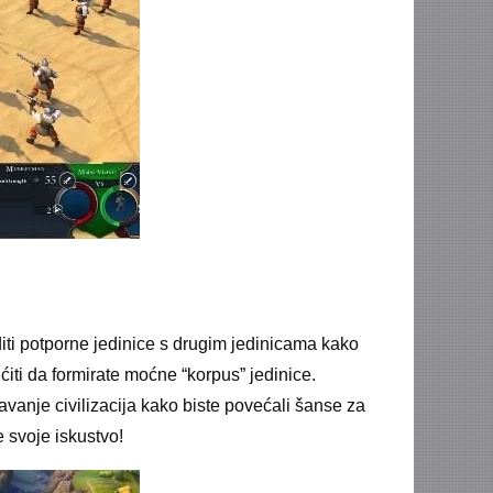
diti potporne jedinice s drugim jedinicama kako
ćiti da formirate moćne “korpus” jedinice.
vanje civilizacija kako biste povećali šanse za
e svoje iskustvo!