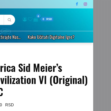
0
0
tirajte Nas…
Kako Učitati Digitalne Igre?
rica Sid Meier’s
vilization VI (Original)
C
90