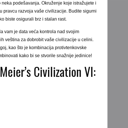
 neka podešavanja. Okruženje koje istražujete i
 u pravcu razvoja vaše civilizacije. Budite sigurni
 biste osigurali brz i stalan rast.
a vam je data veća kontrola nad svojim
h veština za dobrobit vaše civilizacije u celini.
oj, kao što je kombinacija protivtenkovske
inovati kako bi se stvorile snažnije jedinice!
Meier’s Civilization VI: