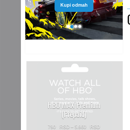
Kupi odmah
499 $
through
1.499 $
HBO MAX Premium
(Prepaid)
Price
790
–
5.960