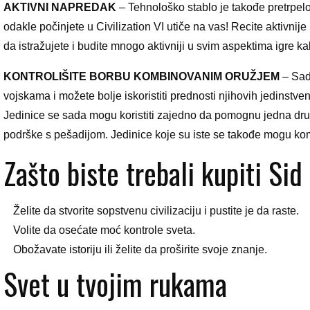
AKTIVNI NAPREDAK
– Tehnološko stablo je takođe pretrpelo
odakle počinjete u Civilization VI utiče na vas! Recite aktivnije
da istražujete i budite mnogo aktivniji u svim aspektima igre kako
KONTROLIŠITE BORBU KOMBINOVANIM ORUŽJEM
– Sad
vojskama i možete bolje iskoristiti prednosti njihovih jedinstveni
Jedinice se sada mogu koristiti zajedno da pomognu jedna drug
podrške s pešadijom. Jedinice koje su iste se takođe mogu komb
Zašto biste trebali kupiti Sid 
Želite da stvorite sopstvenu civilizaciju i pustite je da raste.
Volite da osećate moć kontrole sveta.
Obožavate istoriju ili želite da proširite svoje znanje.
Svet u tvojim rukama