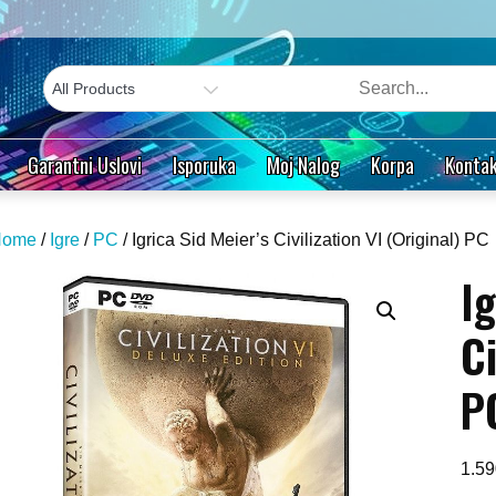
Garantni Uslovi
Isporuka
Moj Nalog
Korpa
Kontak
Home
/
Igre
/
PC
/ Igrica Sid Meier’s Civilization VI (Original) PC
Ig
Ci
P
1.5