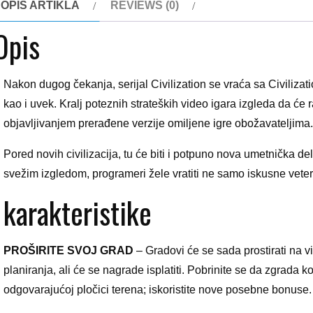
OPIS ARTIKLA
REVIEWS (0)
Opis
Nakon dugog čekanja, serijal Civilization se vraća sa Civilizatio
kao i uvek. Kralj poteznih strateških video igara izgleda da će 
objavljivanjem prerađene verzije omiljene igre obožavateljima.
Pored novih civilizacija, tu će biti i potpuno nova umetnička de
svežim izgledom, programeri žele vratiti ne samo iskusne veter
karakteristike
PROŠIRITE SVOJ GRAD
– Gradovi će se sada prostirati na v
planiranja, ali će se nagrade isplatiti. Pobrinite se da zgrada ko
odgovarajućoj pločici terena; iskoristite nove posebne bonuse.