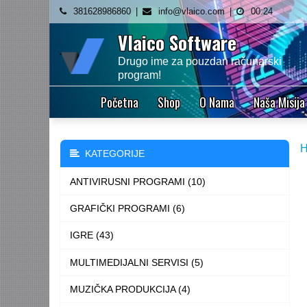
Skip
381628986860
info@vlaico.com
00:24
to
Vlaico Software
content
Drugo ime za pouzdan računarski
program!
Početna
Shop
O Nama
Naša Misija
KATEGORIJE
ANTIVIRUSNI PROGRAMI (10)
GRAFIČKI PROGRAMI (6)
IGRE (43)
MULTIMEDIJALNI SERVISI (5)
MUZIČKA PRODUKCIJA (4)