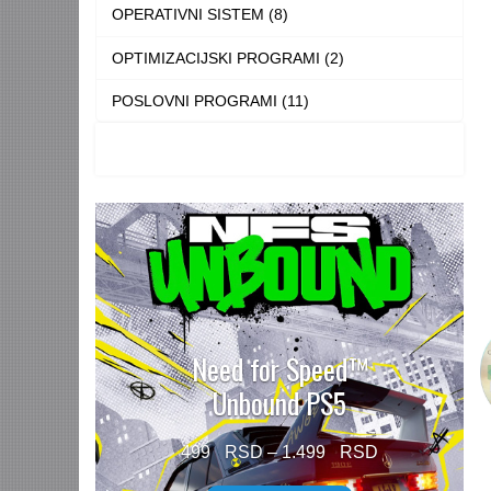
OPERATIVNI SISTEM (8)
OPTIMIZACIJSKI PROGRAMI (2)
POSLOVNI PROGRAMI (11)
Need for Speed™
Unbound PS5
Price
499
–
1.499
range: