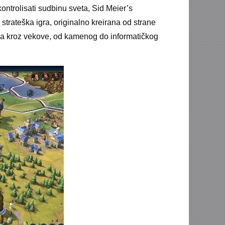
kontrolisati sudbinu sveta, Sid Meier’s
strateška igra, originalno kreirana od strane
 ga kroz vekove, od kamenog do informatičkog