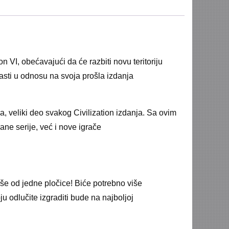
n VI, obećavajući da će razbiti novu teritoriju
rasti u odnosu na svoja prošla izdanja
la, veliki deo svakog Civilization izdanja. Sa ovim
ane serije, već i nove igrače
iše od jedne pločice! Biće potrebno više
ju odlučite izgraditi bude na najboljoj