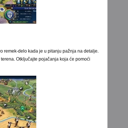
avo remek-delo kada je u pitanju pažnja na detalje.
 terena. Otključajte pojačanja koja će pomoći