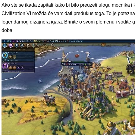
Ako ste se ikada zapitali kako bi bilo preuzeti ulogu mocnika i 
Civilization VI možda će vam dati predukus toga. To je potezna 
legendarnog dizajnera igara. Brinite o svom plemenu i vodite
doba.