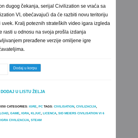
n dugog čekanja, serijal Civilization se vraća sa
lization VI, obećavajući da će razbiti novu teritoriju
i uvek. Kralj poteznih strateških video igara izgleda
e rasti u odnosu na svoja prošla izdanja
vljivanjem prerađene verzije omiljene igre
avateljima.
a
Dodaj u korpu
r's
DODAJ U LISTU ŽELJA
ization
7050
CATEGORIES:
IGRE
,
PC
TAGS:
CIVILISATION
,
CIVILIZACIJA
,
inal)
LOAD
,
GAME
,
IGRA
,
KLJUC
,
LICENCA
,
SID MEIERS CIVILISATION VI 6
IGRA CIVILIZACIJA
,
STEAM
tity