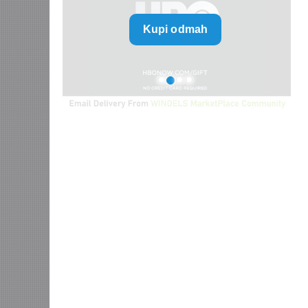
range:
Kupi odmah
790 $
through
5.960 $