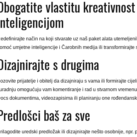
Obogatite vlastitu kreativnos
inteligencijom
edefinirajte način na koji stvarate uz naš paket alata utemeljenih
omoć umjetne inteligencije i Čarobnih medija ili transformirajte 
Dizajnirajte s drugima
ozovite prijatelje i obitelj da dizajniraju s vama ili formirajte ci
uradnju omogućuju vam komentiranje i rad u stvarnom vremenu
ocs dokumentima, videozapisima ili planiranju one rođendans
Predlošci baš za sve
rilagodite uredski predložak ili dizajnirajte nešto osobnije, npr. 