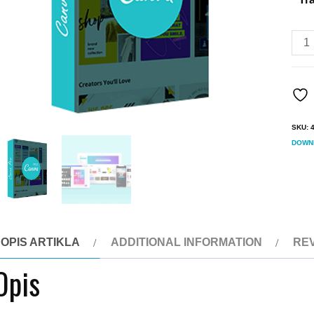
Can
Pro
Pret
(Pre
quan
SKU:
DOWN
OPIS ARTIKLA
ADDITIONAL INFORMATION
REV
Opis