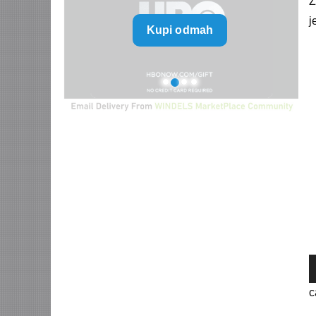
Z
range:
j
Kupi odmah
790 $
V
through
P
5.960 $
c