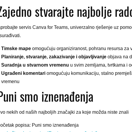
Zajedno stvarajte najbolje rad
sprobajte servis Canva for Teams, univerzalno rješenje uz pomoć
 surađivati.
Timske mape
omogućuju organiziranost, pohranu resursa za vi
Planiranje, stvaranje, zakazivanje i objavljivanje
objava na d
Suradnja u stvarnom vremenu
u svim zemljama, tvrtkama i o
Ugrađeni komentari
omogućuju komunikaciju, stalno premješt
vremenu
Puni smo iznenađenja
vo nekih od naših najboljih značajki za koje možda niste znali
očetak popisa: Puni smo iznenađenja