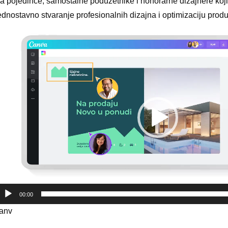
a pojedince, samostalne poduzetnike i honorarne dizajnere koj
ednostavno stvaranje profesionalnih dizajna i optimizaciju produ
ideo
layer
00:00
anv