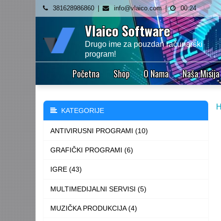
Skip
381628986860
info@vlaico.com
00:24
to
Vlaico Software
content
Drugo ime za pouzdan računarski
program!
Početna
Shop
O Nama
Naša Misija
KATEGORIJE
ANTIVIRUSNI PROGRAMI (10)
GRAFIČKI PROGRAMI (6)
IGRE (43)
MULTIMEDIJALNI SERVISI (5)
MUZIČKA PRODUKCIJA (4)