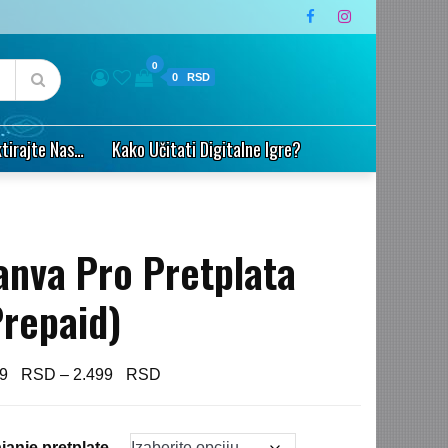
0
0
tirajte Nas…
Kako Učitati Digitalne Igre?
anva Pro Pretplata
Prepaid)
Price
99
–
2.499
range:
1.499 $
janje pretplate