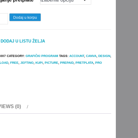
through
2.499 $
va
Dodaj u korpu
plata
DODAJ U LISTU ŽELJA
paid)
tity
4007
CATEGORY:
GRAFIČKI PROGRAMI
TAGS:
ACCOUNT
,
CANVA
,
DESIGN
,
LOAD
,
FREE
,
JEFTINO
,
KUPI
,
PICTURE
,
PREPAID
,
PRETPLATA
,
PRO
IEWS (0)