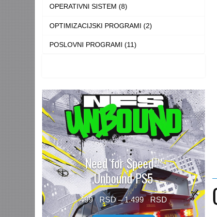
OPERATIVNI SISTEM (8)
OPTIMIZACIJSKI PROGRAMI (2)
POSLOVNI PROGRAMI (11)
Need for Speed™
Unbound PS5
Price
499
–
1.499
range: