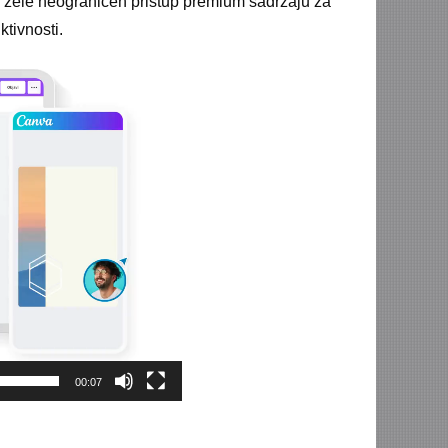
i žele neograničen pristup premium sadržaju za
ktivnosti.
00:07