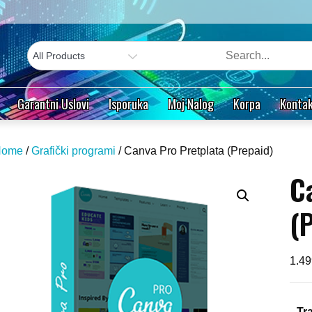
Garantni Uslovi
Isporuka
Moj Nalog
Korpa
Kontak
Home
/
Grafički programi
/ Canva Pro Pretplata (Prepaid)
C
(
1.4
Tra