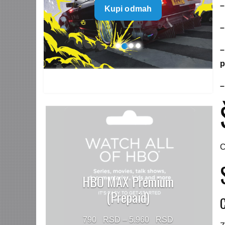
–
Kupi odmah
499 $
through
–
1.499 $
–
p
–
C
HBO MAX Premium
(Prepaid)
Price
790
–
5.960