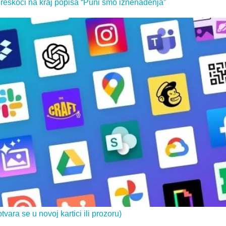
reskoči na kraj popisa “Puni smo iznenađenja”
otvara se u novoj kartici ili prozoru)