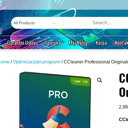
Garantni Uslovi
Isporuka
Moj Nalog
Korpa
Kontak
Home
/
Optimizacijski programi
/ CCleaner Professional Origina
C
O
2.9
CCl