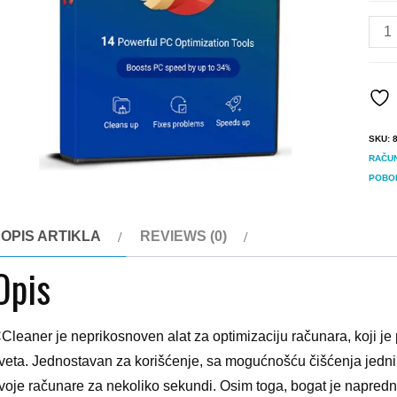
CCl
Prof
Orig
Lice
quan
SKU:
RAČU
POBO
OPIS ARTIKLA
REVIEWS (0)
Opis
Cleaner je neprikosnoven alat za optimizaciju računara, koji je 
veta. Jednostavan za korišćenje, sa mogućnošću čišćenja jednim
voje računare za nekoliko sekundi. Osim toga, bogat je napredn