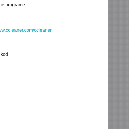
ne programe.
www.ccleaner.com/ccleaner
i kod