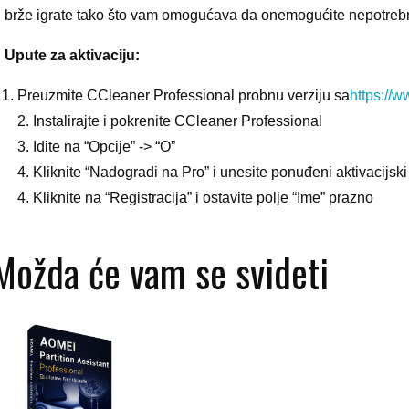
brže igrate tako što vam omogućava da onemogućite nepotreb
Upute za aktivaciju:
Preuzmite CCleaner Professional probnu verziju sa
https://
2. Instalirajte i pokrenite CCleaner Professional
3. Idite na “Opcije” -> “O”
4. Kliknite “Nadogradi na Pro” i unesite ponuđeni aktivacijsk
4. Kliknite na “Registracija” i ostavite polje “Ime” prazno
Možda će vam se svideti