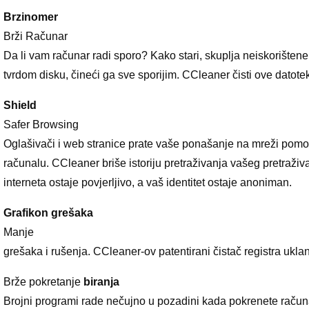
Brzinomer
Brži Računar
Da li vam računar radi sporo? Kako stari, skuplja neiskorišten
tvrdom disku, čineći ga sve sporijim. CCleaner čisti ove datoteke
Shield
Safer Browsing
Oglašivači i web stranice prate vaše ponašanje na mreži pomo
računalu. CCleaner briše istoriju pretraživanja vašeg pretraživ
interneta ostaje povjerljivo, a vaš identitet ostaje anoniman.
Grafikon grešaka
Manje
grešaka i rušenja. CCleaner-ov patentirani čistač registra uklan
Brže pokretanje
biranja
Brojni programi rade nečujno u pozadini kada pokrenete raču