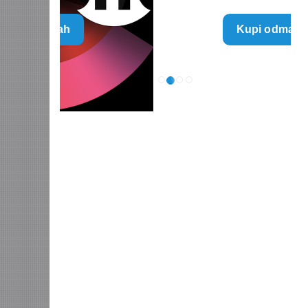
range:
Kupi odmah
790 $
through
5.960 $