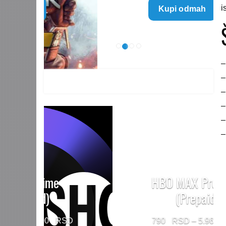
i
Kupi odmah
499 $
through
1.499 $
–
–
–
–
–
–
HBO MAX Premium
(Prepaid)
Price
790
–
5.960