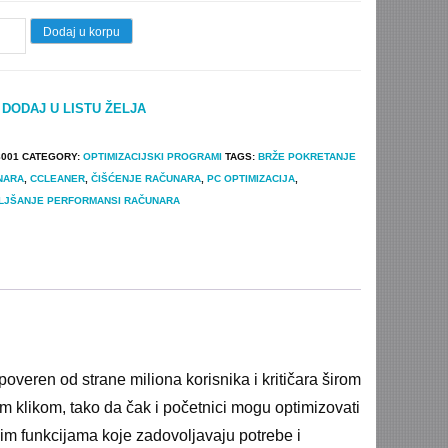
eaner
Dodaj u korpu
essional
inalna
DODAJ U LISTU ŽELJA
nca
tity
8001
CATEGORY:
OPTIMIZACIJSKI PROGRAMI
TAGS:
BRŽE POKRETANJE
NARA
,
CCLEANER
,
ČIŠĆENJE RAČUNARA
,
PC OPTIMIZACIJA
,
LJŠANJE PERFORMANSI RAČUNARA
poveren od strane miliona korisnika i kritičara širom
 klikom, tako da čak i početnici mogu optimizovati
im funkcijama koje zadovoljavaju potrebe i