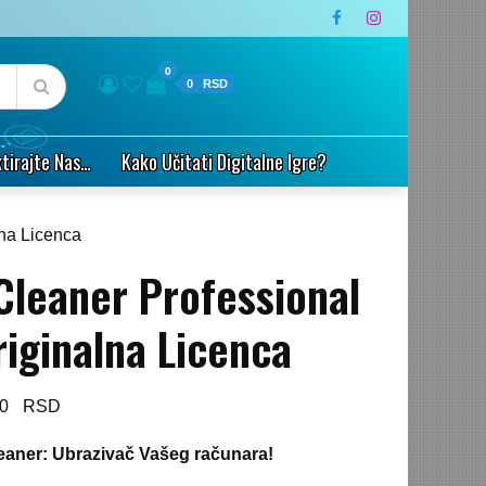
0
0
tirajte Nas…
Kako Učitati Digitalne Igre?
lna Licenca
Cleaner Professional
riginalna Licenca
90
eaner: Ubrazivač Vašeg računara!