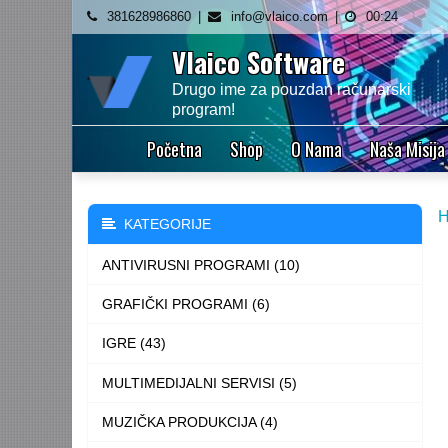
Skip
381628986860
info@vlaico.com
00:24
to
Vlaico Software
content
Drugo ime za pouzdan računarski
program!
Početna
Shop
O Nama
Naša Misija
KATEGORIJE
ANTIVIRUSNI PROGRAMI (10)
GRAFIČKI PROGRAMI (6)
IGRE (43)
MULTIMEDIJALNI SERVISI (5)
MUZIČKA PRODUKCIJA (4)