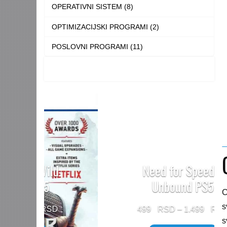
OPERATIVNI SISTEM (8)
OPTIMIZACIJSKI PROGRAMI (2)
POSLOVNI PROGRAMI (11)
Need for Speed™
Unbound PS5
C
s
Price
499
–
1.499
s
range: