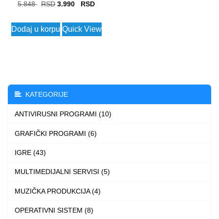
Original
Current
5.848
3.990
price
price
Dodaj u korpu
Quick View
was:
is:
5.848 $.
3.990 $.
KATEGORIJE
ANTIVIRUSNI PROGRAMI (10)
GRAFIČKI PROGRAMI (6)
IGRE (43)
MULTIMEDIJALNI SERVISI (5)
MUZIČKA PRODUKCIJA (4)
OPERATIVNI SISTEM (8)