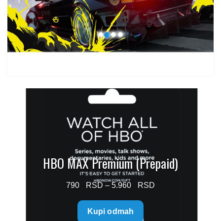
1.499 $
HBO MAX Premium (Prepaid)
Price
790
–
5.960
range:
Kupi odmah
790 $