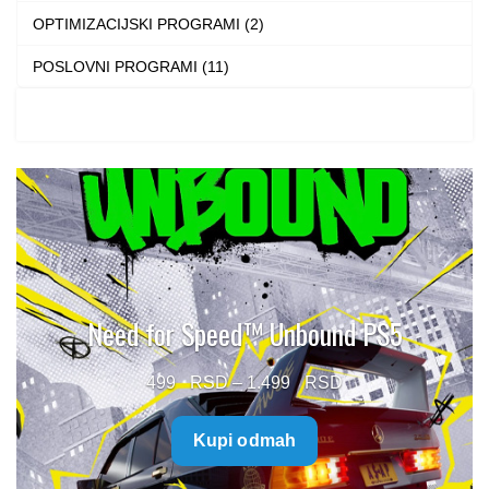
OPTIMIZACIJSKI PROGRAMI (2)
POSLOVNI PROGRAMI (11)
Need for Speed™ Unbound PS5
Price
499
–
1.499
range:
Kupi odmah
499 $
through