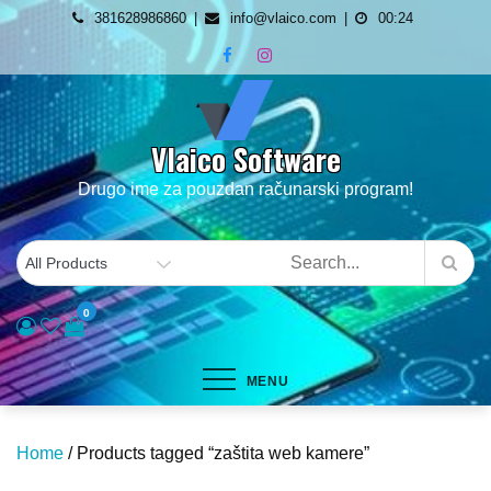
Skip
381628986860
info@vlaico.com
00:24
to
content
Vlaico Software
Drugo ime za pouzdan računarski program!
0
MENU
Home
/ Products tagged “zaštita web kamere”