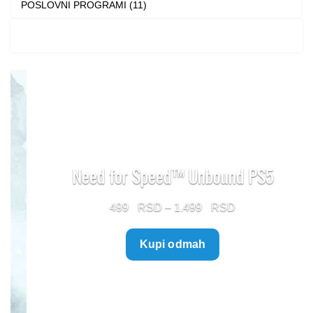
POSLOVNI PROGRAMI (11)
Need for Speed™ Unbound PS5
Price
499
–
1.499
range:
Kupi odmah
499 $
through
1.499 $