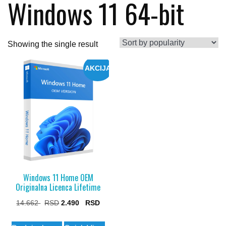
Windows 11 64-bit
Showing the single result
AKCIJA
Windows 11 Home OEM
Originalna Licenca Lifetime
Original
Current
14.662
2.490
price
price