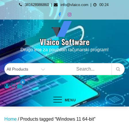
Skip
381628986860
info@vlaico.com
00:24
to
content
Vlaico Software
Drugo ime za pouzdan računarski program!
0
MENU
Home
/ Products tagged “Windows 11 64-bit”