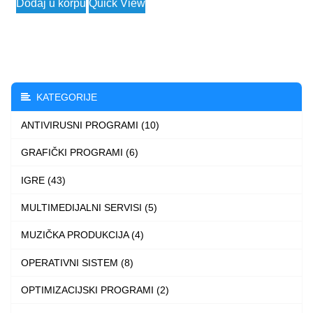
Dodaj u korpu
Quick View
was:
is:
14.662 $.
2.490 $.
KATEGORIJE
ANTIVIRUSNI PROGRAMI (10)
GRAFIČKI PROGRAMI (6)
IGRE (43)
MULTIMEDIJALNI SERVISI (5)
MUZIČKA PRODUKCIJA (4)
OPERATIVNI SISTEM (8)
OPTIMIZACIJSKI PROGRAMI (2)