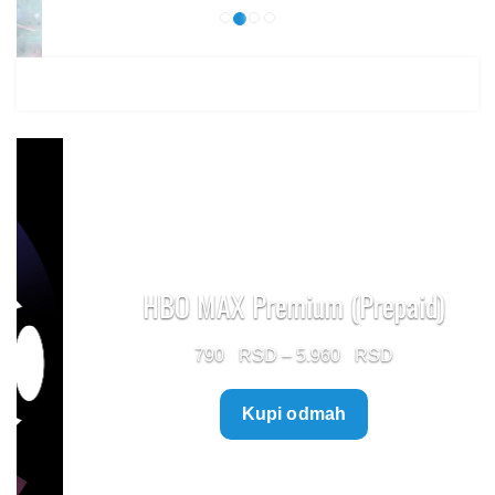
HBO MAX Premium (Prepaid)
Price
790
–
5.960
range:
Kupi odmah
790 $
through
5.960 $