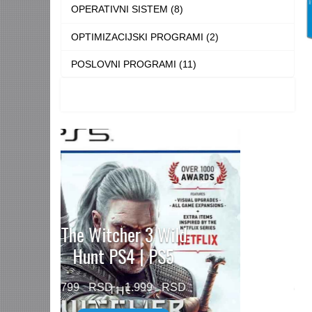
OPERATIVNI SISTEM (8)
OPTIMIZACIJSKI PROGRAMI (2)
POSLOVNI PROGRAMI (11)
Need for Speed™
Unbound PS5
Price
499
–
1.499
range: