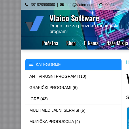
Skip
381628986860
info@vlaico.com
00:24
to
Vlaico Software
content
Drugo ime za pouzdan računarski
program!
Početna
Shop
O Nama
Naša Misija
KATEGORIJE
ANTIVIRUSNI PROGRAMI (10)
GRAFIČKI PROGRAMI (6)
S
IGRE (43)
MULTIMEDIJALNI SERVISI (5)
MUZIČKA PRODUKCIJA (4)