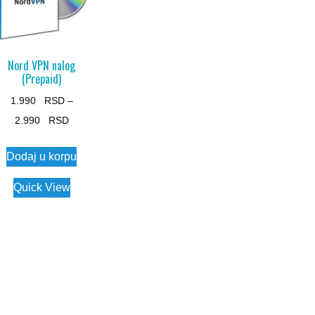
Nord VPN nalog
(Prepaid)
1.990
–
Price
2.990
range:
This
Dodaj u korpu
1.990 $
product
through
has
Quick View
2.990 $
multiple
variants.
The
options
may
be