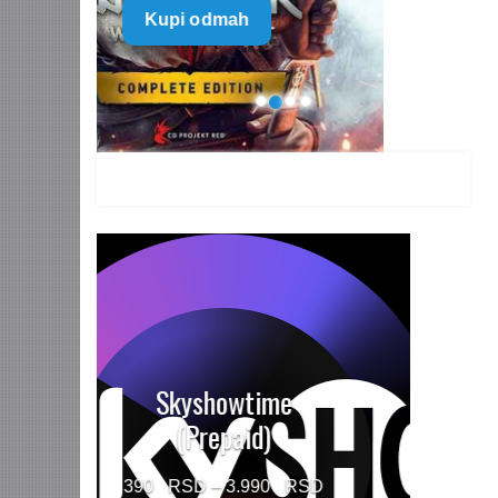
Kupi odmah
499 $
through
1.499 $
HBO MAX Premium
(Prepaid)
Price
790
–
5.960