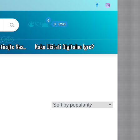
0
0
tirajte Nas…
Kako Učitati Digitalne Igre?