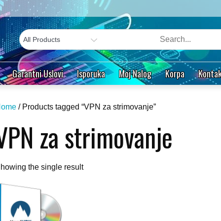
Garantni Uslovi
Isporuka
Moj Nalog
Korpa
Kontak
Home
/ Products tagged “VPN za strimovanje”
VPN za strimovanje
howing the single result