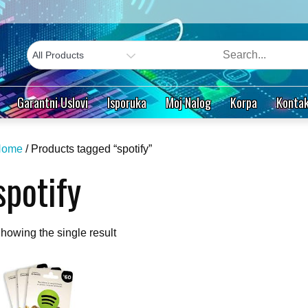
Garantni Uslovi
Isporuka
Moj Nalog
Korpa
Kontak
Home
/ Products tagged “spotify”
spotify
howing the single result