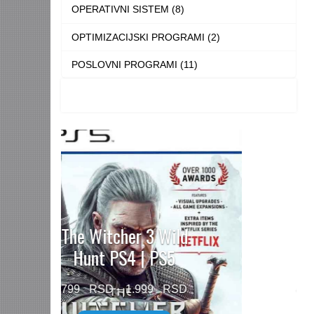
OPERATIVNI SISTEM (8)
OPTIMIZACIJSKI PROGRAMI (2)
POSLOVNI PROGRAMI (11)
Need for Speed™
Unbound PS5
Price
499
–
1.499
range: