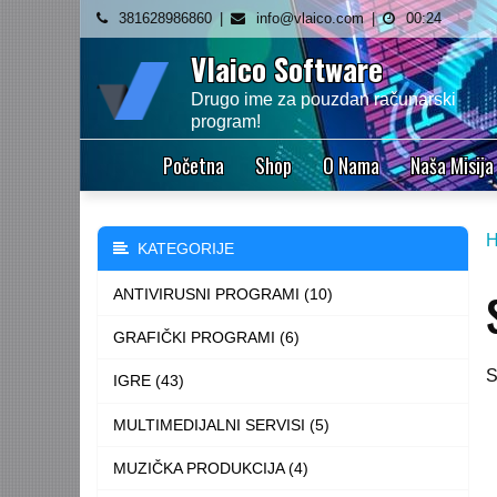
Skip
381628986860
info@vlaico.com
00:24
to
Vlaico Software
content
Drugo ime za pouzdan računarski
program!
Početna
Shop
O Nama
Naša Misija
KATEGORIJE
ANTIVIRUSNI PROGRAMI (10)
GRAFIČKI PROGRAMI (6)
S
IGRE (43)
MULTIMEDIJALNI SERVISI (5)
MUZIČKA PRODUKCIJA (4)