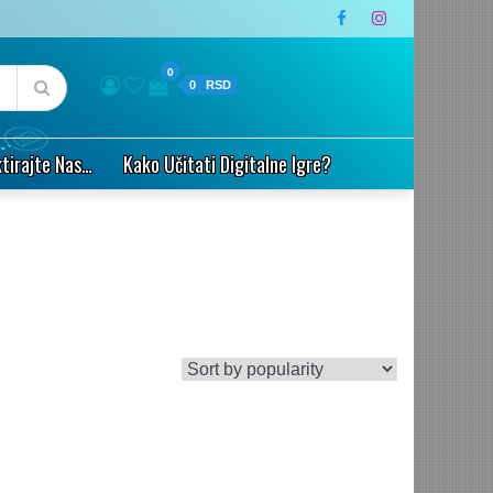
0
0
tirajte Nas…
Kako Učitati Digitalne Igre?