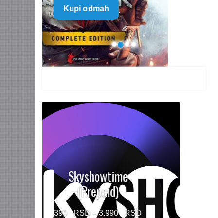
Kupi odmah
499 $
through
1.499 $
HBO MAX Premium
(Prepaid)
Price
790
–
5.960