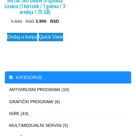
Norton 360 Deluxe Originalna
Licenca (1 korisnik / 1 godina / 3
uređaja / 25 GB)
Original
Current
5.848
3.990
price
price
Dodaj u korpu
Quick View
was:
is:
5.848 $.
3.990 $.
KATEGORIJE
ANTIVIRUSNI PROGRAMI (10)
GRAFIČKI PROGRAMI (6)
IGRE (43)
MULTIMEDIJALNI SERVISI (5)