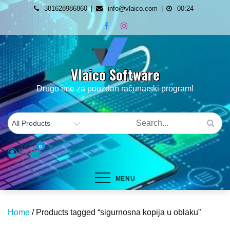
Skip
381628986860
info@vlaico.com
00:24
to
content
Vlaico Software
Drugo ime za pouzdan računarski program!
0
MENU
Home
/ Products tagged “sigurnosna kopija u oblaku”