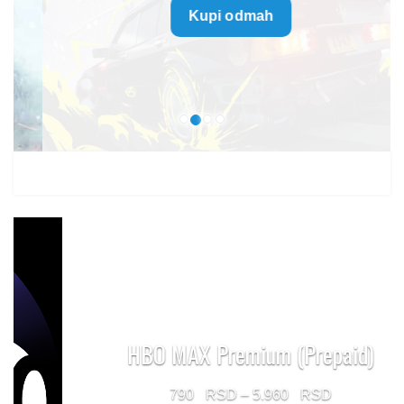
Kupi odmah
499 $
through
1.499 $
HBO MAX Premium (Prepaid)
Price
790
–
5.960