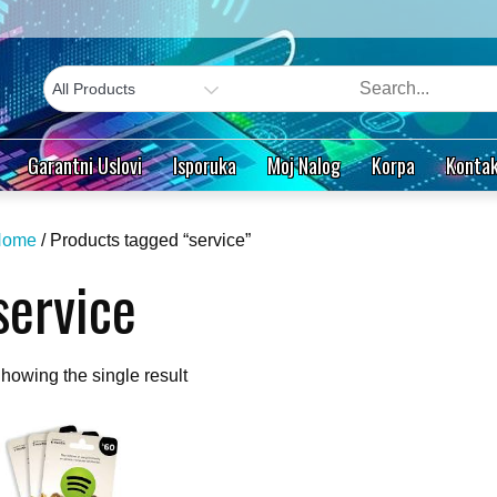
Garantni Uslovi
Isporuka
Moj Nalog
Korpa
Kontak
Home
/ Products tagged “service”
service
howing the single result