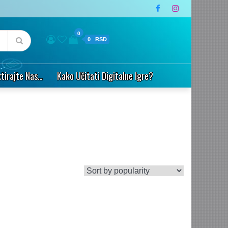
0
0
tirajte Nas…
Kako Učitati Digitalne Igre?