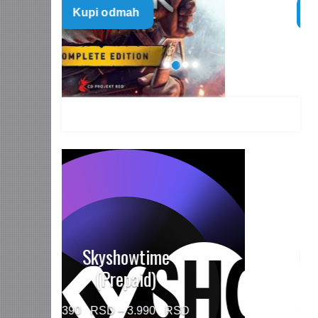
Kupi odmah
499 $
through
1.499 $
HBO MAX Premium
(Prepaid)
Price
790
–
5.960