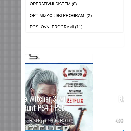
OPERATIVNI SISTEM (8)
OPTIMIZACIJSKI PROGRAMI (2)
POSLOVNI PROGRAMI (11)
Need for Speed™
Unbound PS5
Price
499
–
1.499
range: