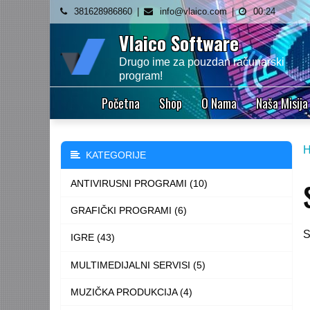
Skip
381628986860
info@vlaico.com
00:24
to
Vlaico Software
content
Drugo ime za pouzdan računarski
program!
Početna
Shop
O Nama
Naša Misija
KATEGORIJE
ANTIVIRUSNI PROGRAMI (10)
GRAFIČKI PROGRAMI (6)
S
IGRE (43)
MULTIMEDIJALNI SERVISI (5)
MUZIČKA PRODUKCIJA (4)