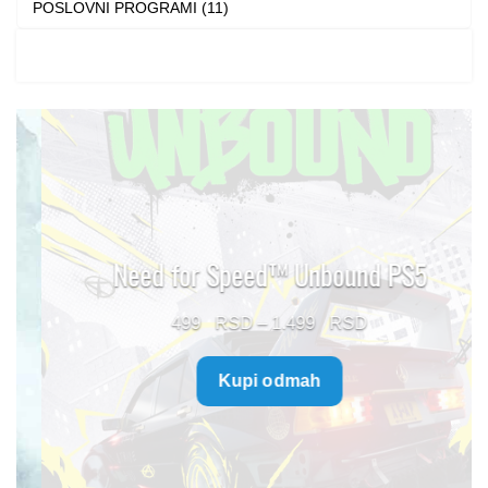
POSLOVNI PROGRAMI (11)
Need for Speed™ Unbound PS5
Price
499
–
1.499
range:
Kupi odmah
499 $
through
1.499 $