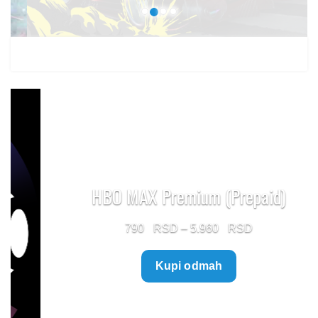
HBO MAX Premium (Prepaid)
Price
790
–
5.960
range:
Kupi odmah
790 $
through
5.960 $