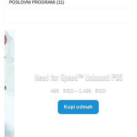
POSLOVNI PROGRAMI (11)
Need for Speed™ Unbound PS5
Price
499
–
1.499
range:
Kupi odmah
499 $
through
1.499 $