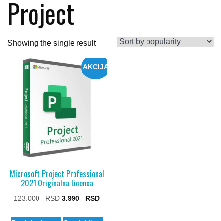
Project
Showing the single result
AKCIJA
Microsoft Project Professional
2021 Originalna Licenca
Original
Current
123.000
3.990
price
price