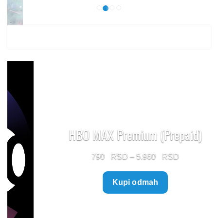
HBO MAX Premium (Prepaid)
Price
790
–
5.960
range:
Kupi odmah
790 $
through
5.960 $