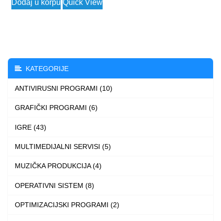
Dodaj u korpu
Quick View
was:
is:
123.000 $.
3.990 $.
KATEGORIJE
ANTIVIRUSNI PROGRAMI (10)
GRAFIČKI PROGRAMI (6)
IGRE (43)
MULTIMEDIJALNI SERVISI (5)
MUZIČKA PRODUKCIJA (4)
OPERATIVNI SISTEM (8)
OPTIMIZACIJSKI PROGRAMI (2)