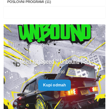
POSLOVNI PROGRAMI (11)
Need for Speed™ Unbound PS5
Price
499
–
1.499
range:
Kupi odmah
499 $
through
1.499 $