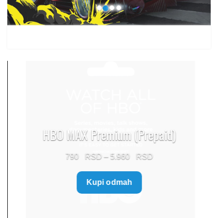
HBO MAX Premium (Prepaid)
Price
790
–
5.960
range:
Kupi odmah
790 $
through
5.960 $