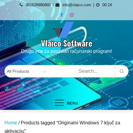
Skip
381628986860
info@vlaico.com
00:24
to
content
Vlaico Software
Drugo ime za pouzdan računarski program!
0
MENU
Home
/ Products tagged “Originalni Windows 7 ključ za
aktivaciju”