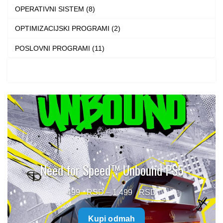
OPERATIVNI SISTEM (8)
OPTIMIZACIJSKI PROGRAMI (2)
POSLOVNI PROGRAMI (11)
Need for Speed™ Unbound PS5
Price
499
–
1.499
range:
Kupi odmah
499 $