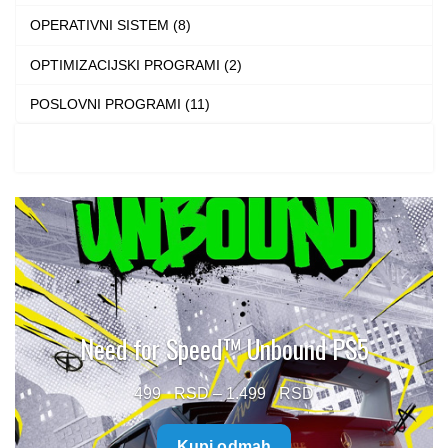
OPERATIVNI SISTEM (8)
OPTIMIZACIJSKI PROGRAMI (2)
POSLOVNI PROGRAMI (11)
Need for Speed™ Unbound PS5
Price
499
–
1.499
range:
Kupi odmah