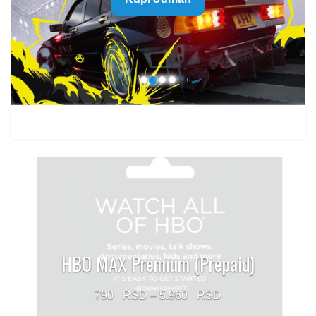
499 $
through
1.499 $
HBO MAX Premium (Prepaid)
Price
790
–
5.960
range: