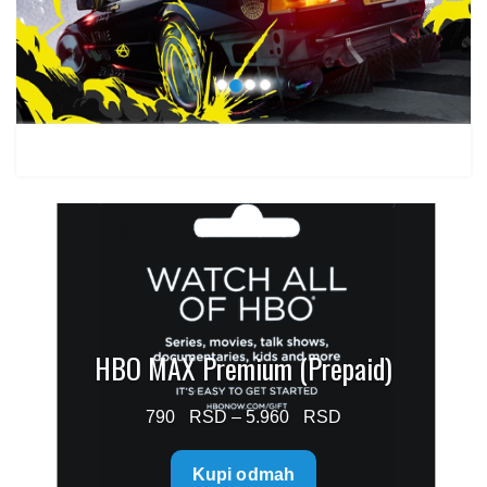
1.499 $
HBO MAX Premium (Prepaid)
Price
790
–
5.960
range:
Kupi odmah
790 $