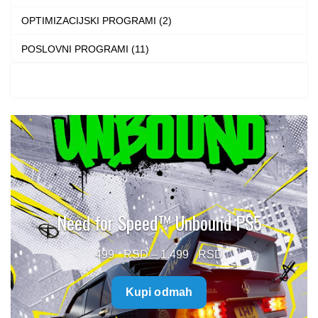
OPTIMIZACIJSKI PROGRAMI (2)
POSLOVNI PROGRAMI (11)
Need for Speed™ Unbound PS5
Price
499
–
1.499
range:
Kupi odmah
499 $
through