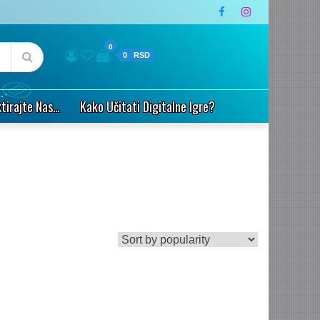
0
0
tirajte Nas…
Kako Učitati Digitalne Igre?