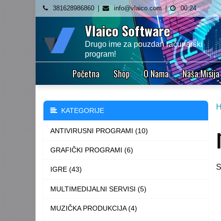
Skip
381628986860
info@vlaico.com
00:24
to
Vlaico Software
content
Drugo ime za pouzdan računarski
program!
Početna
Shop
O Nama
Naša Misija
KATEGORIJE
ANTIVIRUSNI PROGRAMI (10)
GRAFIČKI PROGRAMI (6)
S
IGRE (43)
MULTIMEDIJALNI SERVISI (5)
MUZIČKA PRODUKCIJA (4)