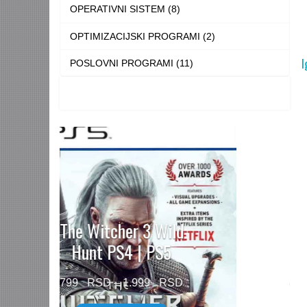
OPERATIVNI SISTEM (8)
OPTIMIZACIJSKI PROGRAMI (2)
I
POSLOVNI PROGRAMI (11)
Need for Speed™
Unbound PS5
Price
499
–
1.499
range: