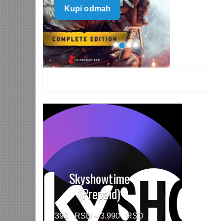
Kupi odmah
499 $
through
1.499 $
HBO MAX Premium
(Prepaid)
Price
790
–
5.960