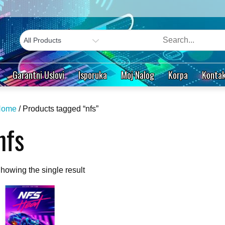
Garantni Uslovi
Isporuka
Moj Nalog
Korpa
Kontak
Home
/ Products tagged “nfs”
nfs
howing the single result