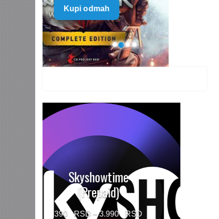
Kupi odmah
499 $
through
1.499 $
HBO MAX Premium
(Prepaid)
Price
790
–
5.960