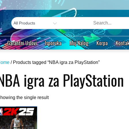
Garantni Uslovi
Isporuka
Moj Nalog
Korpa
Kontak
Home
/ Products tagged “NBA igra za PlayStation”
NBA igra za PlayStation
howing the single result