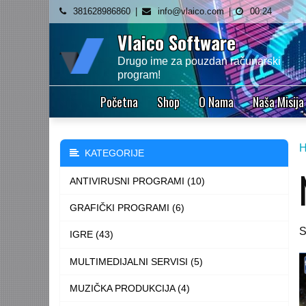
Skip
381628986860
info@vlaico.com
00:24
to
Vlaico Software
content
Drugo ime za pouzdan računarski
program!
Početna
Shop
O Nama
Naša Misija
KATEGORIJE
ANTIVIRUSNI PROGRAMI (10)
GRAFIČKI PROGRAMI (6)
S
IGRE (43)
MULTIMEDIJALNI SERVISI (5)
MUZIČKA PRODUKCIJA (4)