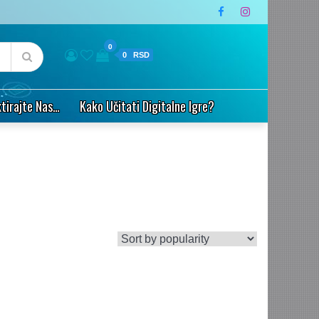
0
0
tirajte Nas…
Kako Učitati Digitalne Igre?