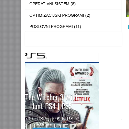
OPERATIVNI SISTEM (8)
OPTIMIZACIJSKI PROGRAMI (2)
POSLOVNI PROGRAMI (11)
Need for Speed™
Unbound PS5
Price
499
–
1.499
range: