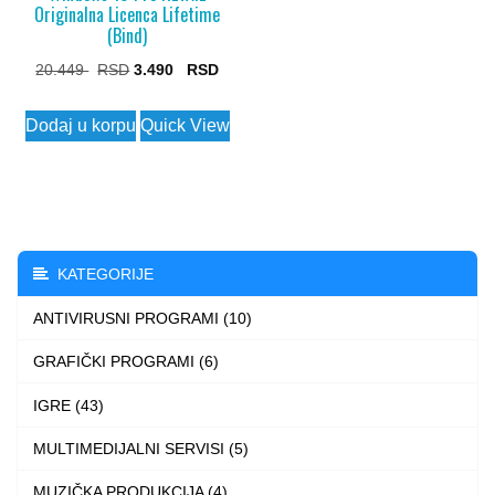
Originalna Licenca Lifetime
(Bind)
Original
Current
20.449
3.490
price
price
Dodaj u korpu
Quick View
was:
is:
20.449 $.
3.490 $.
KATEGORIJE
ANTIVIRUSNI PROGRAMI (10)
GRAFIČKI PROGRAMI (6)
IGRE (43)
MULTIMEDIJALNI SERVISI (5)
MUZIČKA PRODUKCIJA (4)