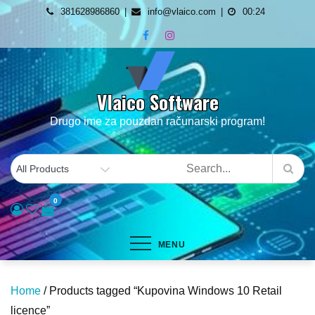
Skip
381628986860
info@vlaico.com
00:24
to
content
Vlaico Software
Drugo ime za pouzdan računarski program!
0
MENU
Home
/ Products tagged “Kupovina Windows 10 Retail
licence”