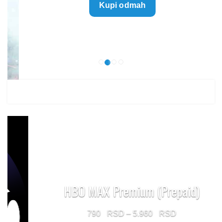
Kupi odmah
499 $
through
1.499 $
HBO MAX Premium (Prepaid)
Price
790
–
5.960