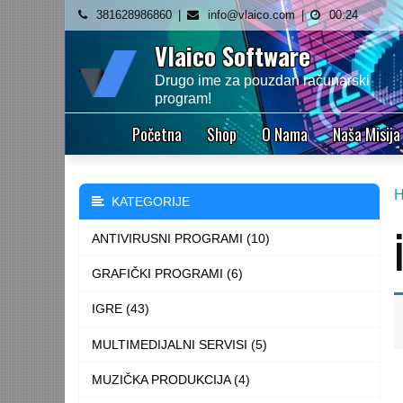
Skip
381628986860
info@vlaico.com
00:24
to
Vlaico Software
content
Drugo ime za pouzdan računarski
program!
Početna
Shop
O Nama
Naša Misija
KATEGORIJE
ANTIVIRUSNI PROGRAMI (10)
GRAFIČKI PROGRAMI (6)
IGRE (43)
MULTIMEDIJALNI SERVISI (5)
MUZIČKA PRODUKCIJA (4)