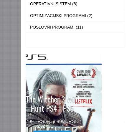
OPERATIVNI SISTEM (8)
OPTIMIZACIJSKI PROGRAMI (2)
POSLOVNI PROGRAMI (11)
Need for Speed™
Unbound PS5
Price
499
–
1.499
range: