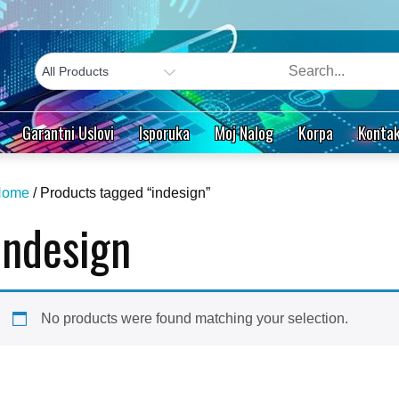
Garantni Uslovi
Isporuka
Moj Nalog
Korpa
Kontak
Home
/ Products tagged “indesign”
indesign
No products were found matching your selection.