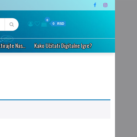
0
0
tirajte Nas…
Kako Učitati Digitalne Igre?