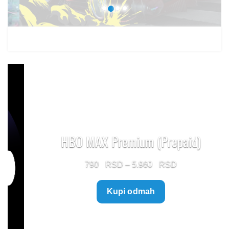
HBO MAX Premium (Prepaid)
Price
790
–
5.960
range:
Kupi odmah
790 $
through
5.960 $