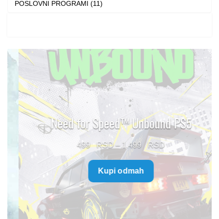
POSLOVNI PROGRAMI (11)
Need for Speed™ Unbound PS5
Price
499
–
1.499
range:
Kupi odmah
499 $
through
1.499 $