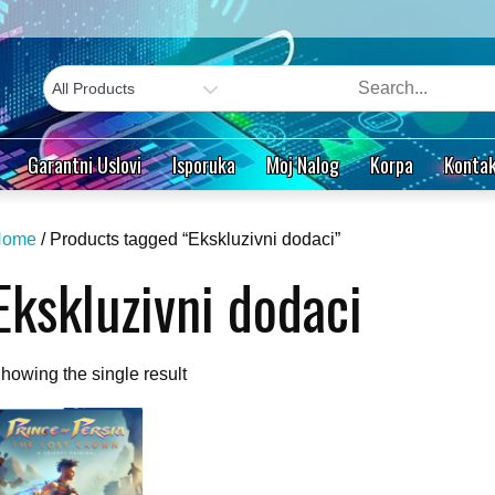
Garantni Uslovi
Isporuka
Moj Nalog
Korpa
Kontak
Home
/ Products tagged “Ekskluzivni dodaci”
Ekskluzivni dodaci
howing the single result