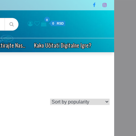
0
0
tirajte Nas…
Kako Učitati Digitalne Igre?