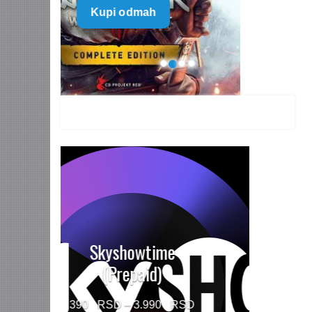
Kupi odmah
499 $
through
1.499 $
HBO MAX Premium
(Prepaid)
Price
790
–
5.960