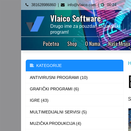
Skip
381628986860
info@vlaico.com
00:24
to
Vlaico Software
content
Drugo ime za pouzdan računarski
program!
Početna
Shop
O Nama
Naša Misija
KATEGORIJE
ANTIVIRUSNI PROGRAMI (10)
GRAFIČKI PROGRAMI (6)
S
IGRE (43)
MULTIMEDIJALNI SERVISI (5)
MUZIČKA PRODUKCIJA (4)