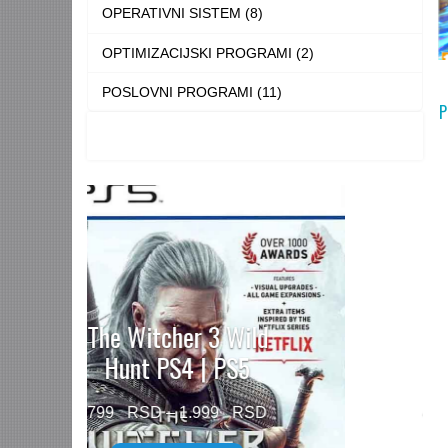
OPERATIVNI SISTEM (8)
OPTIMIZACIJSKI PROGRAMI (2)
POSLOVNI PROGRAMI (11)
P
Need for Speed™
Unbound PS5
Price
499
–
1.499
range: