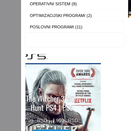
OPERATIVNI SISTEM (8)
OPTIMIZACIJSKI PROGRAMI (2)
POSLOVNI PROGRAMI (11)
Need for Speed™
Unbound PS5
Price
499
–
1.499
range: