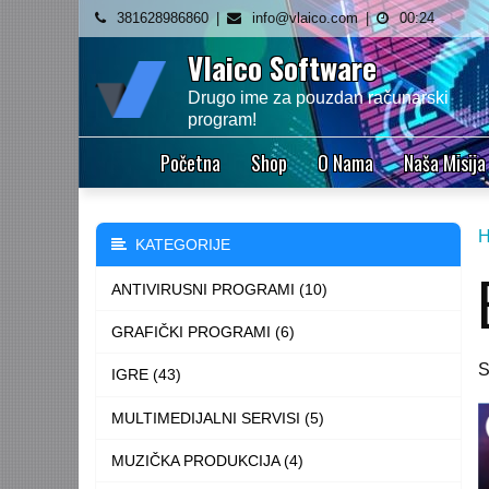
Skip
381628986860
info@vlaico.com
00:24
to
Vlaico Software
content
Drugo ime za pouzdan računarski
program!
Početna
Shop
O Nama
Naša Misija
KATEGORIJE
ANTIVIRUSNI PROGRAMI (10)
GRAFIČKI PROGRAMI (6)
S
IGRE (43)
MULTIMEDIJALNI SERVISI (5)
MUZIČKA PRODUKCIJA (4)