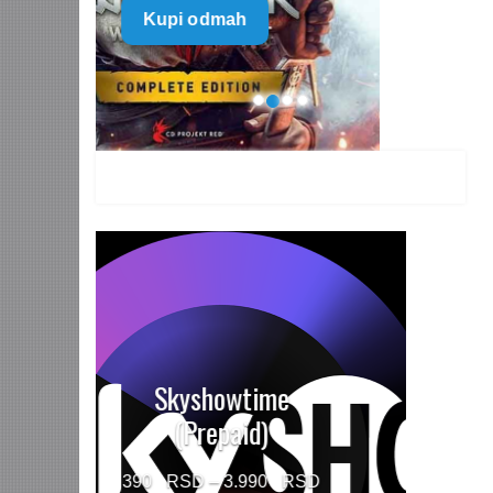
Kupi odmah
499 $
through
1.499 $
HBO MAX Premium
(Prepaid)
Price
790
–
5.960