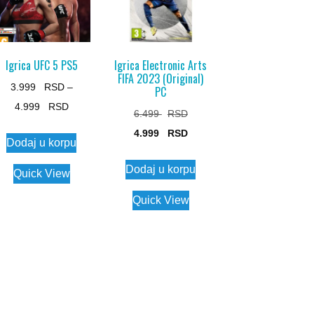
Igrica UFC 5 PS5
Igrica Electronic Arts
FIFA 2023 (Original)
3.999
–
PC
Price
4.999
Original
6.499
range:
This
price
Current
4.999
Dodaj u korpu
3.999 $
product
was:
price
through
Dodaj u korpu
has
6.499 $.
is:
Quick View
4.999 $
multiple
4.999 $.
Quick View
variants.
The
options
may
be
chosen