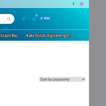
0
0
tirajte Nas…
Kako Učitati Digitalne Igre?