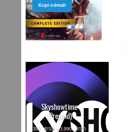
Kupi odmah
499 $
through
1.499 $
HBO MAX Premium
(Prepaid)
Price
790
–
5.960