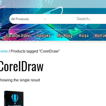
Garantni Uslovi
Isporuka
Moj Nalog
Korpa
Kontak
Home
/ Products tagged “CorelDraw”
CorelDraw
howing the single result