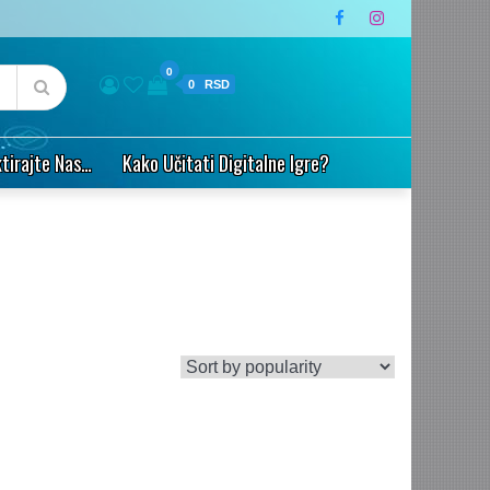
0
0
tirajte Nas…
Kako Učitati Digitalne Igre?