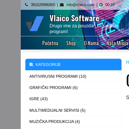
Skip
381628986860
info@vlaico.com
00:24
to
Vlaico Software
content
Drugo ime za pouzdan računarski
program!
Početna
Shop
O Nama
Naša Misija
KATEGORIJE
ANTIVIRUSNI PROGRAMI (10)
GRAFIČKI PROGRAMI (6)
S
IGRE (43)
MULTIMEDIJALNI SERVISI (5)
MUZIČKA PRODUKCIJA (4)