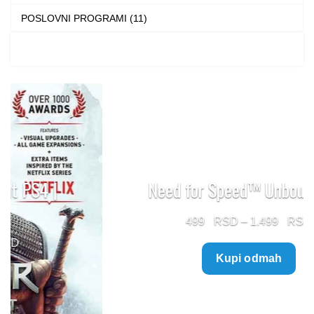
POSLOVNI PROGRAMI (11)
Need for Speed™ Unbound PS5
Price
499
–
1.499
range:
Kupi odmah
499 $
through
1.499 $