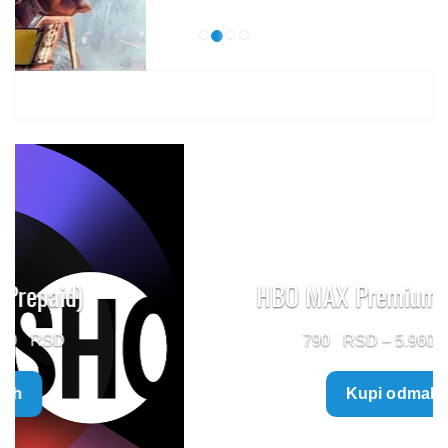
HBO MAX Premium (Prepaid)
Price
790
–
5.960
range:
Kupi odmah
790 $
through