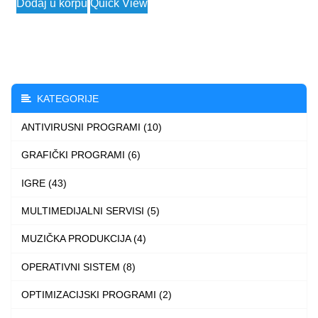
Dodaj u korpu
Quick View
2.990 $
product
through
has
3.990 $
multiple
variants.
The
KATEGORIJE
options
ANTIVIRUSNI PROGRAMI (10)
may
be
GRAFIČKI PROGRAMI (6)
chosen
IGRE (43)
on
the
MULTIMEDIJALNI SERVISI (5)
product
MUZIČKA PRODUKCIJA (4)
page
OPERATIVNI SISTEM (8)
OPTIMIZACIJSKI PROGRAMI (2)