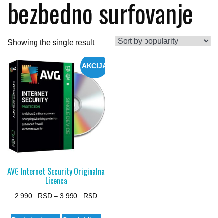
bezbedno surfovanje
Showing the single result
AKCIJA
AVG Internet Security Originalna
Licenca
Price
2.990
–
3.990
range:
This