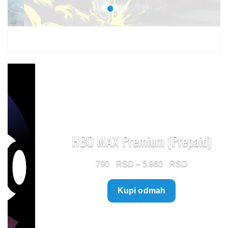
HBO MAX Premium (Prepaid)
Price
790
–
5.960
range:
Kupi odmah
790 $
through
5.960 $