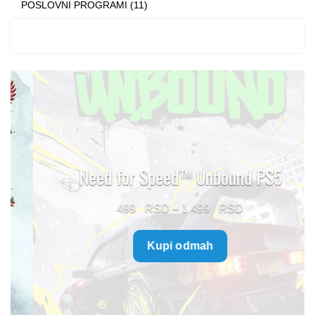
POSLOVNI PROGRAMI (11)
Need for Speed™ Unbound PS5
Price
499
–
1.499
range:
Kupi odmah
499 $
through
1.499 $