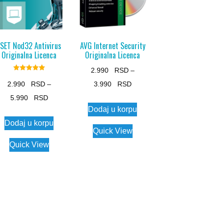
ESET Nod32 Antivirus
AVG Internet Security
Originalna Licenca
Originalna Licenca
2.990
–
Rated
5.00
Price
2.990
–
3.990
out of 5
Price
range:
5.990
This
Dodaj u korpu
range:
2.990 $
This
product
Dodaj u korpu
2.990 $
through
product
has
Quick View
through
3.990 $
has
multiple
Quick View
5.990 $
multiple
variants.
variants.
The
The
options
options
may
may
be