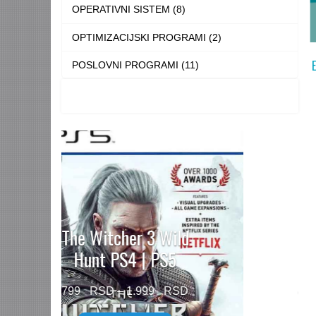
OPERATIVNI SISTEM (8)
OPTIMIZACIJSKI PROGRAMI (2)
POSLOVNI PROGRAMI (11)
Need for Speed™
Unbound PS5
Price
499
–
1.499
range: