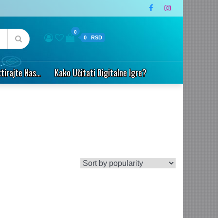
0
0
tirajte Nas…
Kako Učitati Digitalne Igre?