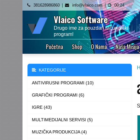
Skip
381628986860
info@vlaico.com
00:24
to
Vlaico Software
content
Drugo ime za pouzdan računarski
program!
Početna
Shop
O Nama
Naša Misija
KATEGORIJE
ANTIVIRUSNI PROGRAMI (10)
GRAFIČKI PROGRAMI (6)
S
IGRE (43)
MULTIMEDIJALNI SERVISI (5)
MUZIČKA PRODUKCIJA (4)