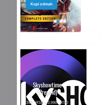
Kupi odmah
499 $
through
1.499 $
HBO MAX Premium
(Prepaid)
Price
790
–
5.960