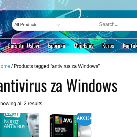
Garantni Uslovi
Isporuka
Moj Nalog
Korpa
Kontak
Home
/ Products tagged “antivirus za Windows”
antivirus za Windows
Sorted
howing all 2 results
by
AKCIJA
popularity