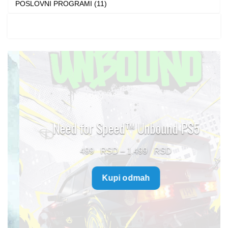
POSLOVNI PROGRAMI (11)
Need for Speed™ Unbound PS5
Price
499
–
1.499
range:
Kupi odmah
499 $
through
1.499 $