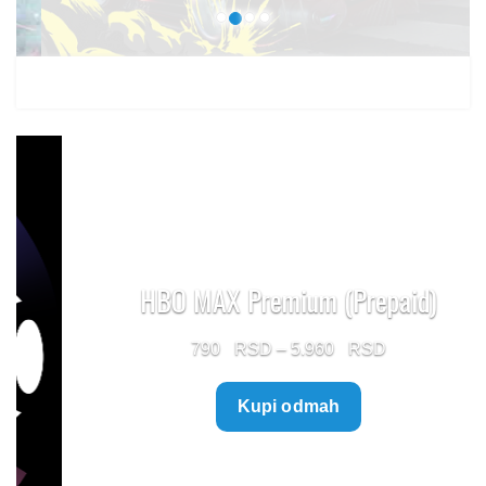
HBO MAX Premium (Prepaid)
Price
790
–
5.960
range:
Kupi odmah
790 $
through
5.960 $