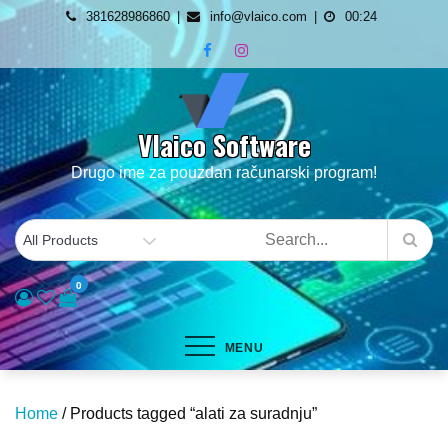
Skip
381628986860
info@vlaico.com
00:24
to
content
Vlaico Software
Drugo ime za pouzdan računarski program!
0
MENU
Home
/ Products tagged “alati za suradnju”