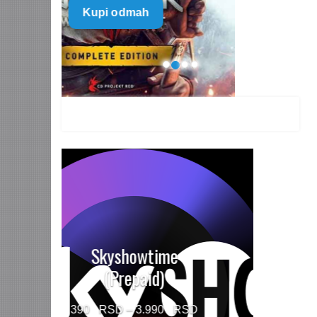
Kupi odmah
499 $
through
1.499 $
HBO MAX Premium
(Prepaid)
Price
790
–
5.960