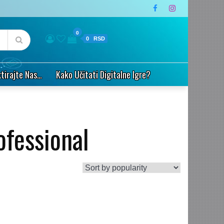
0
0
tirajte Nas…
Kako Učitati Digitalne Igre?
ofessional