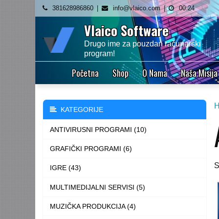
Skip
381628986860
info@vlaico.com
00:24
to
Vlaico Software
content
Drugo ime za pouzdan računarski
program!
Početna
Shop
O Nama
Naša Misija
KATEGORIJE
ANTIVIRUSNI PROGRAMI (10)
GRAFIČKI PROGRAMI (6)
S
IGRE (43)
MULTIMEDIJALNI SERVISI (5)
MUZIČKA PRODUKCIJA (4)