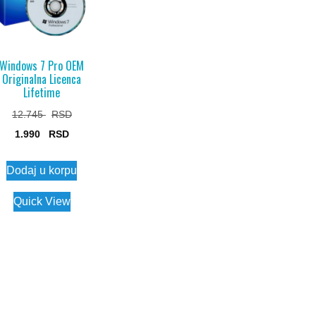
Windows 7 Pro OEM
Originalna Licenca
Lifetime
Original
12.745
Current
price
1.990
price
was:
Dodaj u korpu
is:
12.745 $.
1.990 $.
Quick View