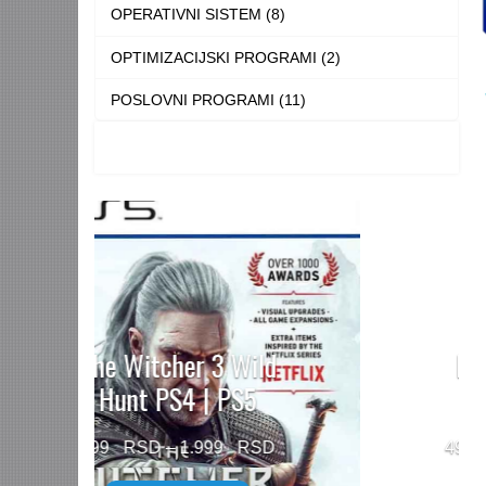
OPERATIVNI SISTEM (8)
OPTIMIZACIJSKI PROGRAMI (2)
POSLOVNI PROGRAMI (11)
Need for Speed™
Unbound PS5
Price
499
–
1.499
range: