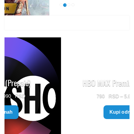
HBO MAX Premium (Prepaid)
Price
790
–
5.960
range:
Kupi odmah
790 $
through
5.960 $