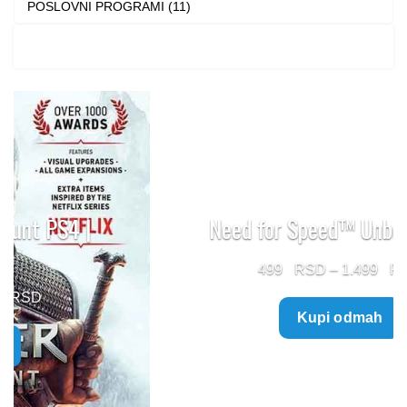
POSLOVNI PROGRAMI (11)
Need for Speed™ Unbound PS5
Price
499
–
1.499
range:
Kupi odmah
499 $
through
1.499 $