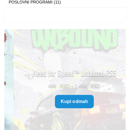
POSLOVNI PROGRAMI (11)
Need for Speed™ Unbound PS5
Price
499
–
1.499
range:
Kupi odmah
499 $
through
1.499 $