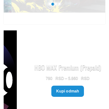
HBO MAX Premium (Prepaid)
Price
790
–
5.960
range:
Kupi odmah
790 $
through
5.960 $