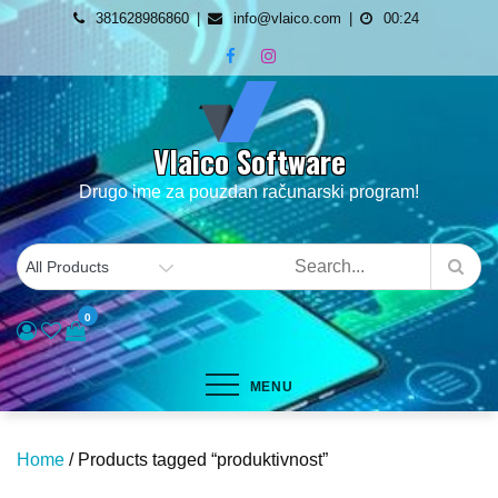
Skip
381628986860
info@vlaico.com
00:24
to
content
Vlaico Software
Drugo ime za pouzdan računarski program!
0
MENU
Home
/ Products tagged “produktivnost”